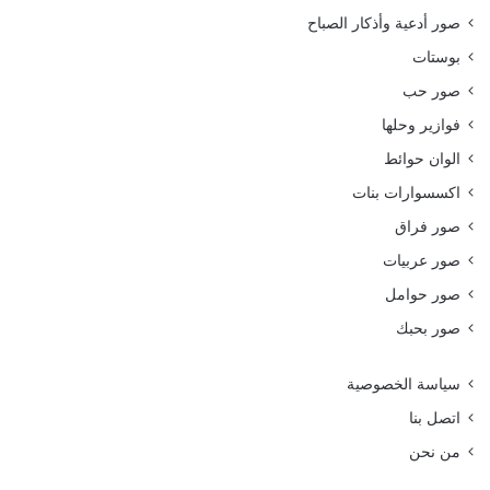
صور أدعية وأذكار الصباح
بوستات
صور حب
فوازير وحلها
الوان حوائط
اكسسوارات بنات
صور فراق
صور عربيات
صور حوامل
صور بحبك
سياسة الخصوصية
اتصل بنا
من نحن