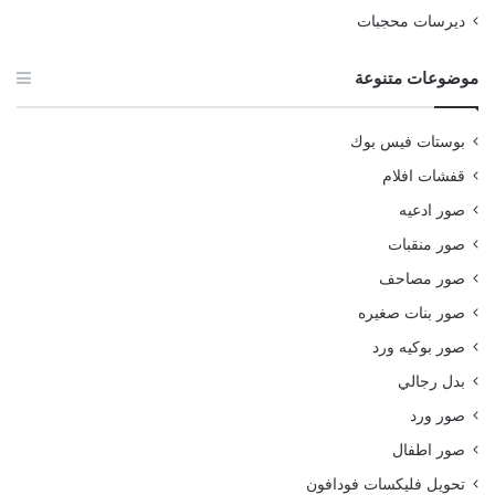
ديرسات محجبات
موضوعات متنوعة
بوستات فيس بوك
قفشات افلام
صور ادعيه
صور منقبات
صور مصاحف
صور بنات صغيره
صور بوكيه ورد
بدل رجالي
صور ورد
صور اطفال
تحويل فليكسات فودافون