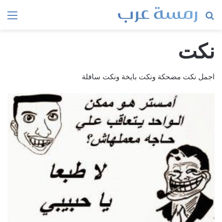
بحث
الق
عن
نكت
اجمل نكت مضحكة ونكت بايخة ونكت سافلة