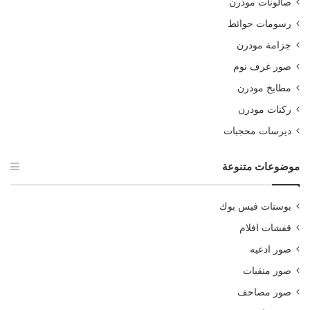
صالونات مودرن
رسومات حوائط
جزامة مودرن
صور غرف نوم
مطابخ مودرن
ركنات مودرن
ديرسات محجبات
موضوعات متنوعة
بوستات فيس بوك
قفشات افلام
صور ادعيه
صور منقبات
صور مصاحف