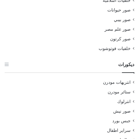
خلفيات اسلامية
صور حيوانات
صور بيبي
صور علم مصر
صور كرتون
خلفيات فوتوشوب
ديكورات
انتريهات مودرن
ستائر مودرن
انترلوك
صور نيش
جبس بورد
سراير اطفال