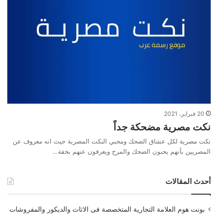
20 فبراير، 2021
نكت مصرية مضحكة جداً
نكت مصرية لكل عشاق الضحك ومحبي النكت المصرية حيث انه معروف عن
المصريين بأنهم يحبون الضحك والمرح ويعرفون عنهم بخفة…
أحدث المقالات
بونت هوم العلامة التجارية المتخصصة فى الاثاث والديكور والمفروشات