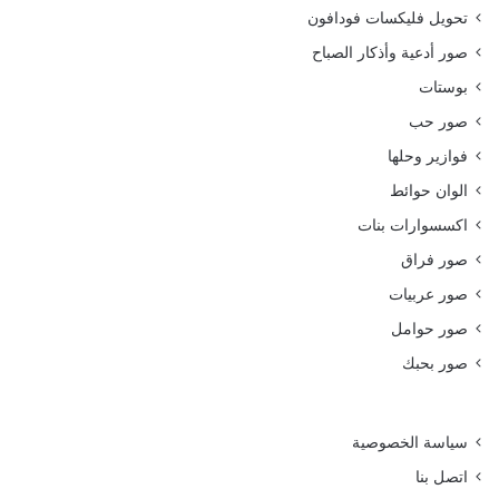
تحويل فليكسات فودافون
صور أدعية وأذكار الصباح
بوستات
صور حب
فوازير وحلها
الوان حوائط
اكسسوارات بنات
صور فراق
صور عربيات
صور حوامل
صور بحبك
سياسة الخصوصية
اتصل بنا