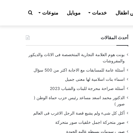
بحث
اطفال
خدمات
موبايل
منوعات
أحدث المقالات
عن
بونت هوم العلامة التجارية المتخصصة فى الاثاث والديكور
والمفروشات
أسئلة عامة للمسابقات مع الاجابة اكثر من 500 سؤال
اسماء بنات اسلامية لها معنى جميل
أسئلة صراحة محرجة للبنات والشباب 2023
الدكتور محمد اسعد مساعد رئيس حزب حماة الوطن (
صور )
أكل كل شىء ولم يشبع قصة الرجل الاغرب فى العالم
صور متحركة اجمل خلفيات صور متحركة
صور رسومات بسيطه عاليه الجودة