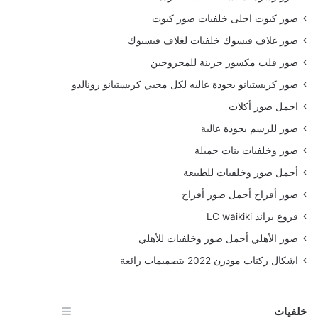
صور كيوت احلى خلفيات صور كيوت
صور غلاف فيسوك خلفيات لغلاف فيسبوك
صور قلب مكسور حزينة للمجروحين
صور كريستيانو بجودة عاليه لكل محبي كريستيانو رونالدو
اجمل صور أكلات
صور للرسم بجودة عالية
صور وخلفيات بنات جميلة
أجمل صور وخلفيات للطبيعة
صور أفراح أجمل صور أفراح
فروع براند LC waikiki
صور الأهلي أجمل صور وخلفيات للأهلي
اشكال ركنات مودرن 2022 بتصميمات رائعة
خلفيات