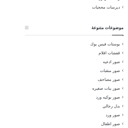
ديرسات محجبات
موضوعات متنوعة
بوستات فيس بوك
قفشات افلام
صور ادعيه
صور منقبات
صور مصاحف
صور بنات صغيره
صور بوكيه ورد
بدل رجالي
صور ورد
صور اطفال