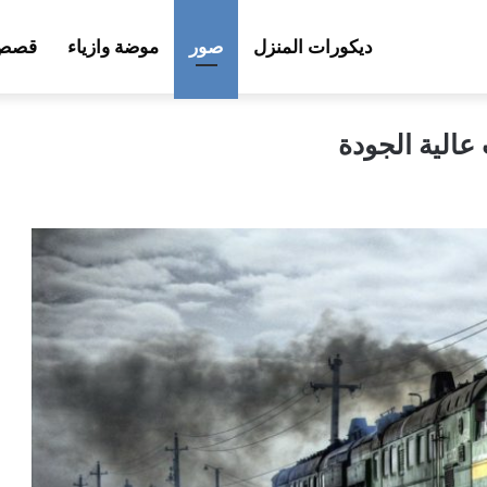
ديكورات المنزل
صور
موضة وازياء
قصص 