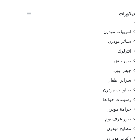
ديكورات
انتريهات مودرن
ستائر مودرن
انترلوك
صور نيش
جبس بورد
سراير اطفال
صالونات مودرن
رسومات حوائط
جزامة مودرن
صور غرف نوم
مطابخ مودرن
ركنات مودرن