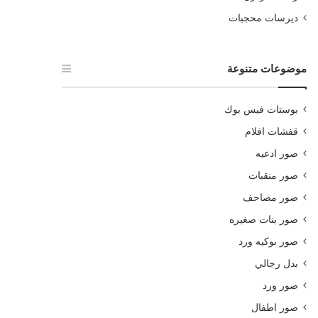
ديرسات محجبات
موضوعات متنوعة
بوستات فيس بوك
قفشات افلام
صور ادعيه
صور منقبات
صور مصاحف
صور بنات صغيره
صور بوكيه ورد
بدل رجالي
صور ورد
صور اطفال