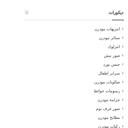
ديكورات
انتريهات مودرن
ستائر مودرن
انترلوك
صور نيش
جبس بورد
سراير اطفال
صالونات مودرن
رسومات حوائط
جزامة مودرن
صور غرف نوم
مطابخ مودرن
ركنات مودرن