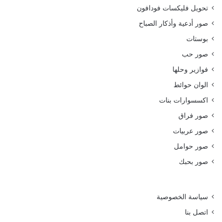
تحويل فليكسات فودافون
صور أدعية وأذكار الصباح
بوستات
صور حب
فوازير وحلها
الوان حوائط
اكسسوارات بنات
صور فراق
صور عربيات
صور حوامل
صور بحبك
سياسة الخصوصية
اتصل بنا