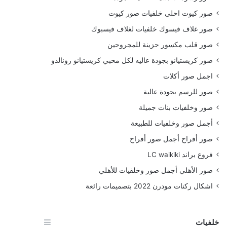
صور كيوت احلى خلفيات صور كيوت
صور غلاف فيسوك خلفيات لغلاف فيسبوك
صور قلب مكسور حزينة للمجروحين
صور كريستيانو بجودة عاليه لكل محبي كريستيانو رونالدو
اجمل صور أكلات
صور للرسم بجودة عالية
صور وخلفيات بنات جميلة
أجمل صور وخلفيات للطبيعة
صور أفراح أجمل صور أفراح
فروع براند LC waikiki
صور الأهلي أجمل صور وخلفيات للأهلي
اشكال ركنات مودرن 2022 بتصميمات رائعة
خلفيات