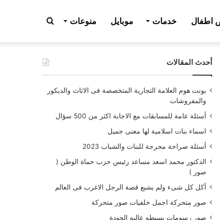
بحث
اطفال
خدمات
موبايل
منوعات
أحدث المقالات
عن
بونت هوم العلامة التجارية المتخصصة فى الاثاث والديكور
والمفروشات
أسئلة عامة للمسابقات مع الاجابة اكثر من 500 سؤال
اسماء بنات اسلامية لها معنى جميل
أسئلة صراحة محرجة للبنات والشباب 2023
الدكتور محمد اسعد مساعد رئيس حزب حماة الوطن (
صور )
أكل كل شىء ولم يشبع قصة الرجل الاغرب فى العالم
صور متحركة اجمل خلفيات صور متحركة
صور رسومات بسيطه عاليه الجودة