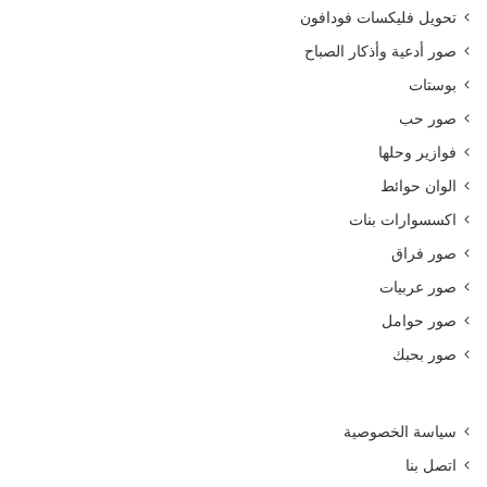
تحويل فليكسات فودافون
صور أدعية وأذكار الصباح
بوستات
صور حب
فوازير وحلها
الوان حوائط
اكسسوارات بنات
صور فراق
صور عربيات
صور حوامل
صور بحبك
سياسة الخصوصية
اتصل بنا