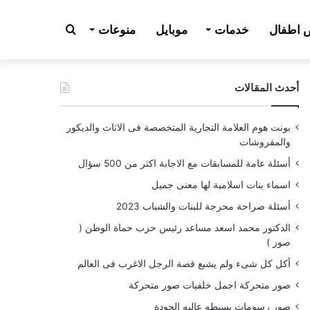
بحث
اطفال
خدمات
موبايل
منوعات
أحدث المقالات
عن
بونت هوم العلامة التجارية المتخصصة فى الاثاث والديكور
والمفروشات
أسئلة عامة للمسابقات مع الاجابة اكثر من 500 سؤال
اسماء بنات اسلامية لها معنى جميل
أسئلة صراحة محرجة للبنات والشباب 2023
الدكتور محمد اسعد مساعد رئيس حزب حماة الوطن (
صور )
أكل كل شىء ولم يشبع قصة الرجل الاغرب فى العالم
صور متحركة اجمل خلفيات صور متحركة
صور رسومات بسيطه عاليه الجودة