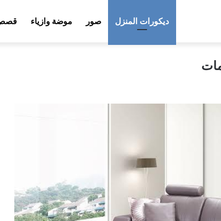
ديكورات المنزل
صور
موضة وازياء
قصص 