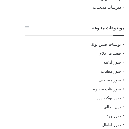
ديرسات محجبات
موضوعات متنوعة
بوستات فيس بوك
قفشات افلام
صور ادعيه
صور منقبات
صور مصاحف
صور بنات صغيره
صور بوكيه ورد
بدل رجالي
صور ورد
صور اطفال