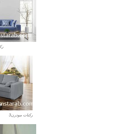
رك
ركنات مودرن3