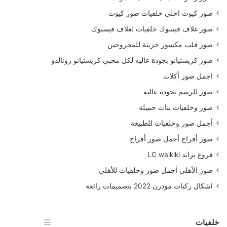
صور كيوت احلى خلفيات صور كيوت
صور غلاف فيسوك خلفيات لغلاف فيسبوك
صور قلب مكسور حزينة للمجروحين
صور كريستيانو بجودة عاليه لكل محبي كريستيانو رونالدو
اجمل صور أكلات
صور للرسم بجودة عالية
صور وخلفيات بنات جميلة
أجمل صور وخلفيات للطبيعة
صور أفراح أجمل صور أفراح
فروع براند LC waikiki
صور الأهلي أجمل صور وخلفيات للأهلي
اشكال ركنات مودرن 2022 بتصميمات رائعة
خلفيات