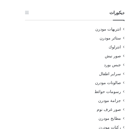
ديكورات
انتريهات مودرن
ستائر مودرن
انترلوك
صور نيش
جبس بورد
سراير اطفال
صالونات مودرن
رسومات حوائط
جزامة مودرن
صور غرف نوم
مطابخ مودرن
ركنات مودرن