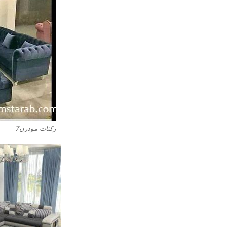
ركنات مودرن7