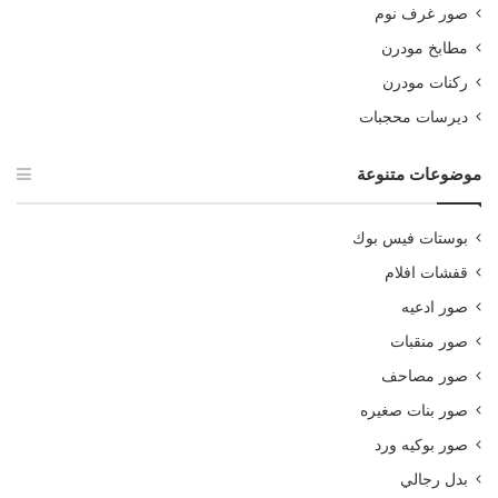
صور غرف نوم
مطابخ مودرن
ركنات مودرن
ديرسات محجبات
موضوعات متنوعة
بوستات فيس بوك
قفشات افلام
صور ادعيه
صور منقبات
صور مصاحف
صور بنات صغيره
صور بوكيه ورد
بدل رجالي