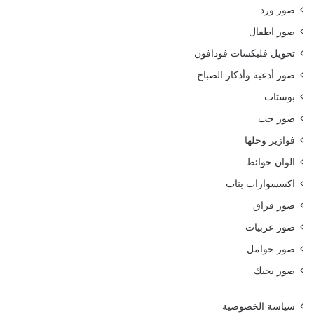
صور ورد
صور اطفال
تحويل فليكسات فودافون
صور أدعية وأذكار الصباح
بوستات
صور حب
فوازير وحلها
الوان حوائط
اكسسوارات بنات
صور فراق
صور عربيات
صور حوامل
صور بحبك
سياسة الخصوصية