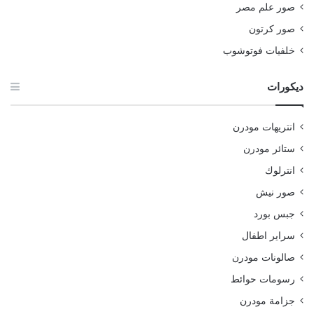
صور علم مصر
صور كرتون
خلفيات فوتوشوب
ديكورات
انتريهات مودرن
ستائر مودرن
انترلوك
صور نيش
جبس بورد
سراير اطفال
صالونات مودرن
رسومات حوائط
جزامة مودرن