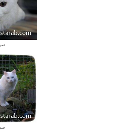
صور
صور