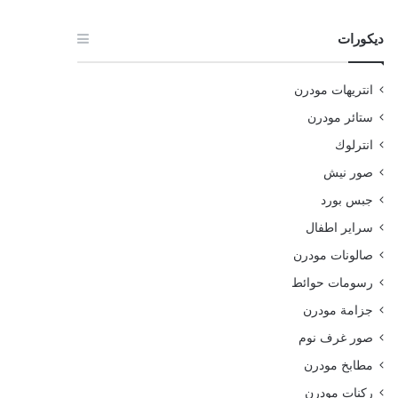
ديكورات
انتريهات مودرن
ستائر مودرن
انترلوك
صور نيش
جبس بورد
سراير اطفال
صالونات مودرن
رسومات حوائط
جزامة مودرن
صور غرف نوم
مطابخ مودرن
ركنات مودرن