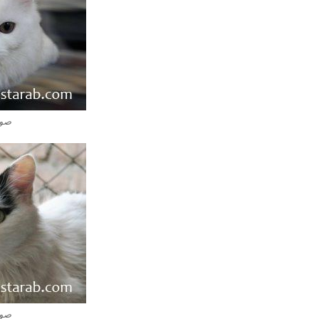
صور
صور