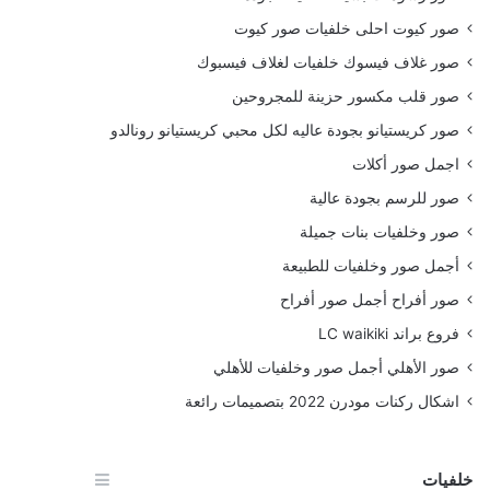
صور كيوت احلى خلفيات صور كيوت
صور غلاف فيسوك خلفيات لغلاف فيسبوك
صور قلب مكسور حزينة للمجروحين
صور كريستيانو بجودة عاليه لكل محبي كريستيانو رونالدو
اجمل صور أكلات
صور للرسم بجودة عالية
صور وخلفيات بنات جميلة
أجمل صور وخلفيات للطبيعة
صور أفراح أجمل صور أفراح
فروع براند LC waikiki
صور الأهلي أجمل صور وخلفيات للأهلي
اشكال ركنات مودرن 2022 بتصميمات رائعة
خلفيات