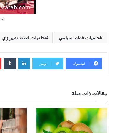
صور
خلفيات قطط سيامي
خلفيات قطط شيرازي
لينكدإن
فيسبوك
تويتر
مقالات ذات صلة