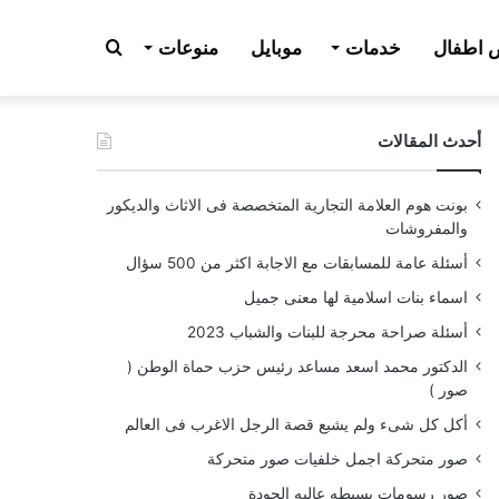
بحث
اطفال
خدمات
موبايل
منوعات
أحدث المقالات
عن
بونت هوم العلامة التجارية المتخصصة فى الاثاث والديكور
والمفروشات
أسئلة عامة للمسابقات مع الاجابة اكثر من 500 سؤال
اسماء بنات اسلامية لها معنى جميل
أسئلة صراحة محرجة للبنات والشباب 2023
الدكتور محمد اسعد مساعد رئيس حزب حماة الوطن (
صور )
أكل كل شىء ولم يشبع قصة الرجل الاغرب فى العالم
صور متحركة اجمل خلفيات صور متحركة
صور رسومات بسيطه عاليه الجودة