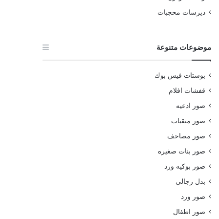
ديرسات محجبات
موضوعات متنوعة
بوستات فيس بوك
قفشات افلام
صور ادعيه
صور منقبات
صور مصاحف
صور بنات صغيره
صور بوكيه ورد
بدل رجالي
صور ورد
صور اطفال