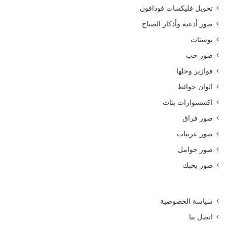
تحويل فليكسات فودافون
صور أدعية وأذكار الصباح
بوستات
صور حب
فوازير وحلها
الوان حوائط
اكسسوارات بنات
صور فراق
صور عربيات
صور حوامل
صور بحبك
سياسة الخصوصية
اتصل بنا