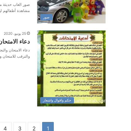
صور العاب حديثة مل
مشاهدة أطفالهم له
صور
25 يونيو، 2020
دعاء الامتحا
دعاء الامتحان والن
والترقب للامتحان 
حكم واقوال واشعار
4
3
2
1