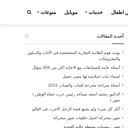
بحث
اطفال
خدمات
موبايل
منوعات
أحدث المقالات
عن
بونت هوم العلامة التجارية المتخصصة فى الاثاث والديكور
والمفروشات
أسئلة عامة للمسابقات مع الاجابة اكثر من 500 سؤال
اسماء بنات اسلامية لها معنى جميل
أسئلة صراحة محرجة للبنات والشباب 2023
الدكتور محمد اسعد مساعد رئيس حزب حماة الوطن (
صور )
أكل كل شىء ولم يشبع قصة الرجل الاغرب فى العالم
صور متحركة اجمل خلفيات صور متحركة
صور رسومات بسيطه عاليه الجودة