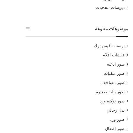
ديرسات محجبات
موضوعات متنوعة
بوستات فيس بوك
قفشات افلام
صور ادعيه
صور منقبات
صور مصاحف
صور بنات صغيره
صور بوكيه ورد
بدل رجالي
صور ورد
صور اطفال