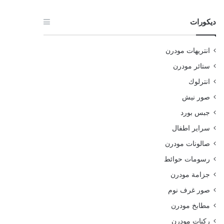
ديكورات
انتريهات مودرن
ستائر مودرن
انترلوك
صور نيش
جبس بورد
سراير اطفال
صالونات مودرن
رسومات حوائط
جزامة مودرن
صور غرف نوم
مطابخ مودرن
ركنات مودرن