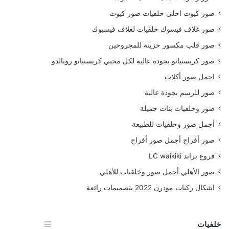
صور كيوت احلى خلفيات صور كيوت
صور غلاف فيسوك خلفيات لغلاف فيسبوك
صور قلب مكسور حزينة للمجروحين
صور كريستيانو بجودة عاليه لكل محبي كريستيانو رونالدو
اجمل صور أكلات
صور للرسم بجودة عالية
صور وخلفيات بنات جميلة
أجمل صور وخلفيات للطبيعة
صور أفراح أجمل صور أفراح
فروع براند LC waikiki
صور الأهلي أجمل صور وخلفيات للأهلي
اشكال ركنات مودرن 2022 بتصميمات رائعة
خلفيات