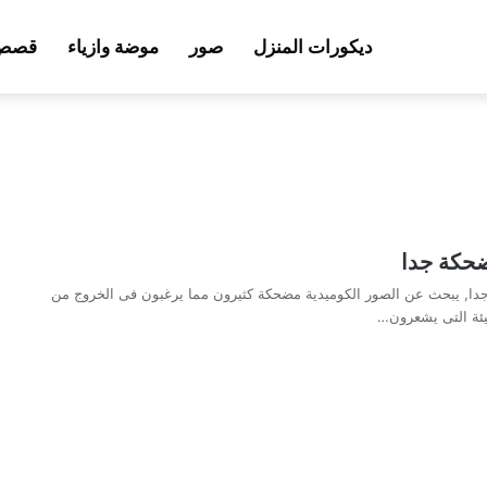
ديكورات المنزل
صور
موضة وازياء
قصص 
حكة جدا
, يبحث عن الصور الكوميدية مضحكة كثيرون مما يرغبون فى الخروج من
يئة التى يشعرون…