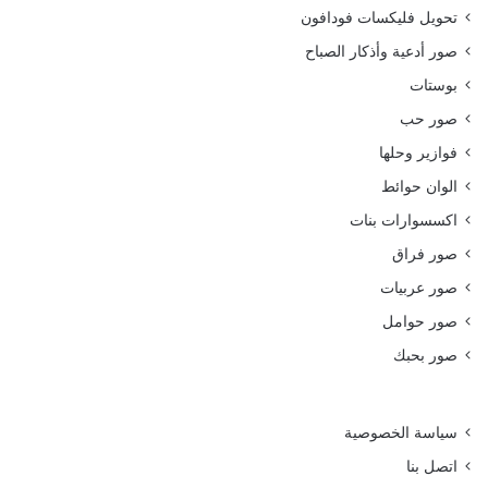
تحويل فليكسات فودافون
صور أدعية وأذكار الصباح
بوستات
صور حب
فوازير وحلها
الوان حوائط
اكسسوارات بنات
صور فراق
صور عربيات
صور حوامل
صور بحبك
سياسة الخصوصية
اتصل بنا