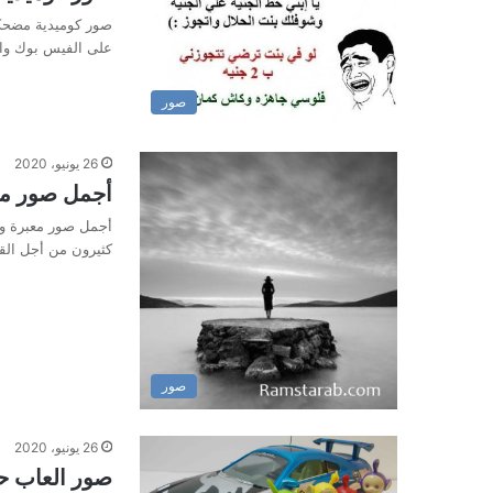
صور كوميدية مضحكة 
على الفيس بوك وا
صور
26 يونيو، 2020
أجمل صور مع
أجمل صور معبرة ور
كثيرون من أجل الق
صور
26 يونيو، 2020
صور العاب حد