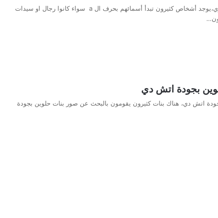
صور حرف a انجليزي،يوجد أشخاص كثيرون تبدأ أسمائهم بحرف ال a سواء كانوا رجال او سيدات
رون…
وين بجودة اتش دي
ودة اتش دي، هناك بنات كثيرون يقومون بالبحث عن صور بنات حلوين بجودة