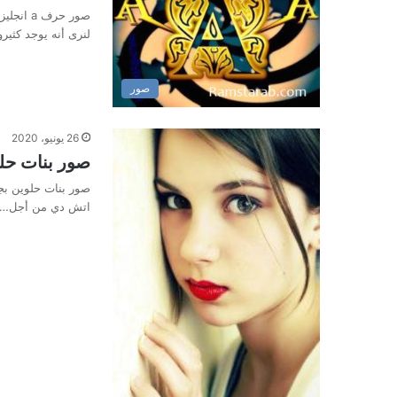
لنرى أنه يوجد كثي
صور
26 يونيو، 2020
صور بنات حل
صور بنات حلوين بج
اتش دي من أجل…