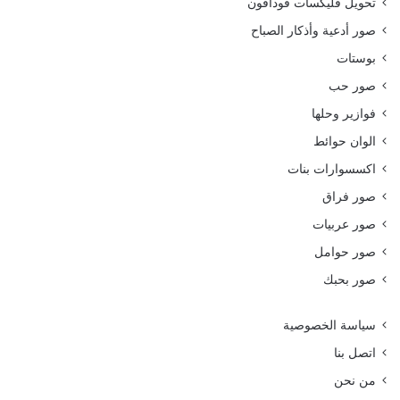
تحويل فليكسات فودافون
صور أدعية وأذكار الصباح
بوستات
صور حب
فوازير وحلها
الوان حوائط
اكسسوارات بنات
صور فراق
صور عربيات
صور حوامل
صور بحبك
سياسة الخصوصية
اتصل بنا
من نحن