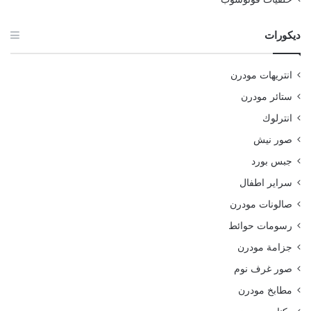
ديكورات
انتريهات مودرن
ستائر مودرن
انترلوك
صور نيش
جبس بورد
سراير اطفال
صالونات مودرن
رسومات حوائط
جزامة مودرن
صور غرف نوم
مطابخ مودرن