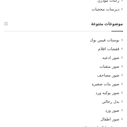
ركنات مودرن
ديرسات محجبات
موضوعات متنوعة
بوستات فيس بوك
قفشات افلام
صور ادعيه
صور منقبات
صور مصاحف
صور بنات صغيره
صور بوكيه ورد
بدل رجالي
صور ورد
صور اطفال