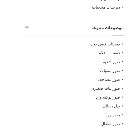
ديرسات محجبات
موضوعات متنوعة
بوستات فيس بوك
قفشات افلام
صور ادعيه
صور منقبات
صور مصاحف
صور بنات صغيره
صور بوكيه ورد
بدل رجالي
صور ورد
صور اطفال