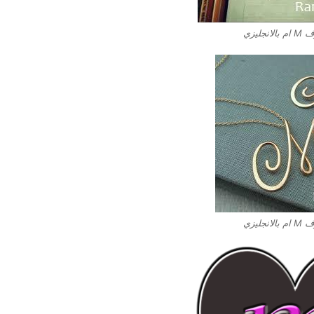
نجليزي
نجليزي