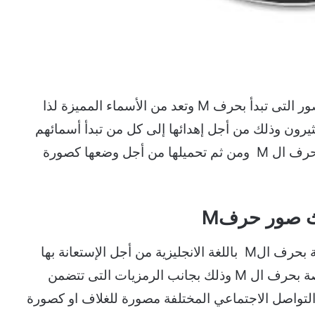
صور حرف M ام بالانجليزي، توجد العديد من الصور التى تبدأ بحرف M وتعد من الأسماء المميزة لذا
باللغة الإنجليزية كثيرون وذلك من أجل إهدائها إلى كل من تبدأ أسمائهم
بحرف الM ويمكن البحث عن الصور التى تبدأ بحرف ال M ومن ثم تحميلها من أجل وضعها كصورة
سوف نوفر لكم مجموعة من التصميمات الخاصة بحرف الM باللغة الانجليزية من أجل الإستعانة بها
وتحميلها حيث يوجد العديد من التصميمات الخاصة بحرف ال M وذلك بجانب الرمزيات التى تتضمن
اقع التواصل الاجتماعي المختلفة مصورة للغلاف او كصورة