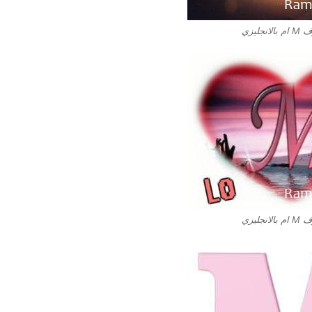
نجليزي
نجليزي