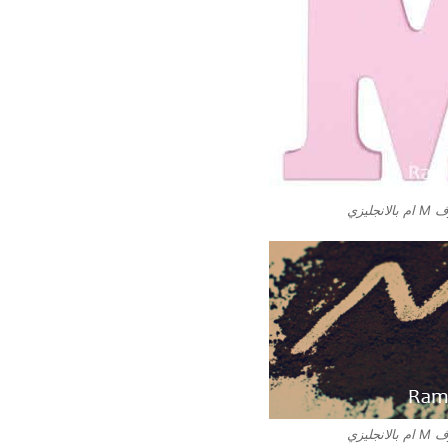
نجليزي
نجليزي