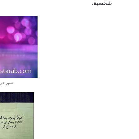
شخصية.
صور حرف M ام بالا