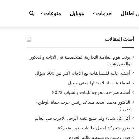
بحث
اطفال
خدمات
موبايل
منوعات
أحدث المقالات
عن
بونت هوم العلامة التجارية المتخصصة فى الاثاث والديكور
والمفروشات
أسئلة عامة للمسابقات مع الاجابة اكثر من 500 سؤال
اسماء بنات اسلامية لها معنى جميل
أسئلة صراحة محرجة للبنات والشباب 2023
الدكتور محمد اسعد مساعد رئيس حزب حماة الوطن (
صور )
أكل كل شىء ولم يشبع قصة الرجل الاغرب فى العالم
صور متحركة اجمل خلفيات صور متحركة
صور رسومات بسيطه عاليه الجودة