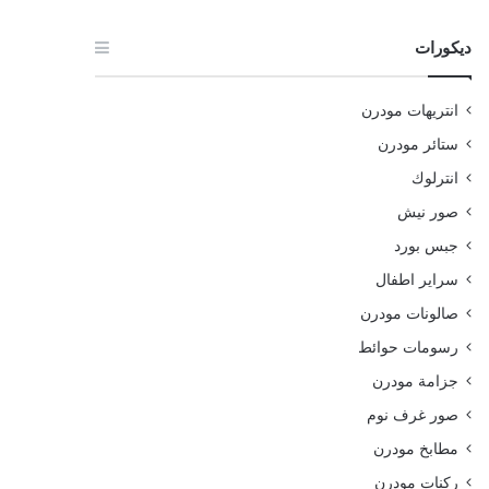
ديكورات
انتريهات مودرن
ستائر مودرن
انترلوك
صور نيش
جبس بورد
سراير اطفال
صالونات مودرن
رسومات حوائط
جزامة مودرن
صور غرف نوم
مطابخ مودرن
ركنات مودرن