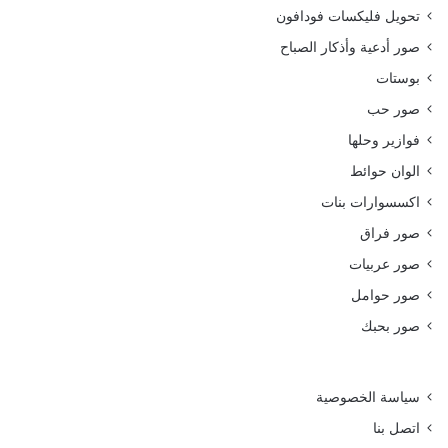
تحويل فليكسات فودافون
صور أدعية وأذكار الصباح
بوستات
صور حب
فوازير وحلها
الوان حوائط
اكسسوارات بنات
صور فراق
صور عربيات
صور حوامل
صور بحبك
سياسة الخصوصية
اتصل بنا