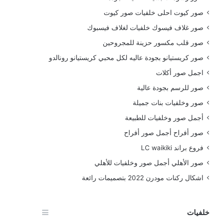
صور كيوت احلى خلفيات صور كيوت
صور غلاف فيسوك خلفيات لغلاف فيسبوك
صور قلب مكسور حزينة للمجروحين
صور كريستيانو بجودة عاليه لكل محبي كريستيانو رونالدو
اجمل صور أكلات
صور للرسم بجودة عالية
صور وخلفيات بنات جميلة
أجمل صور وخلفيات للطبيعة
صور أفراح أجمل صور أفراح
فروع براند LC waikiki
صور الأهلي أجمل صور وخلفيات للأهلي
اشكال ركنات مودرن 2022 بتصميمات رائعة
خلفيات