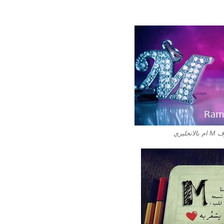
نجليزي