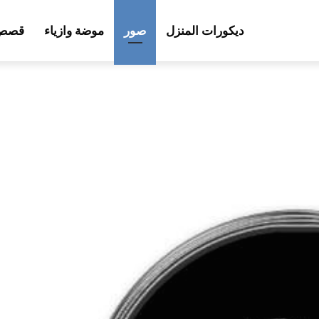
ديكورات المنزل
صور
موضة وازياء
قصص 