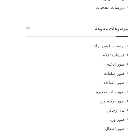
ديرسات محجبات
موضوعات متنوعة
بوستات فيس بوك
قفشات افلام
صور ادعيه
صور منقبات
صور مصاحف
صور بنات صغيره
صور بوكيه ورد
بدل رجالي
صور ورد
صور اطفال