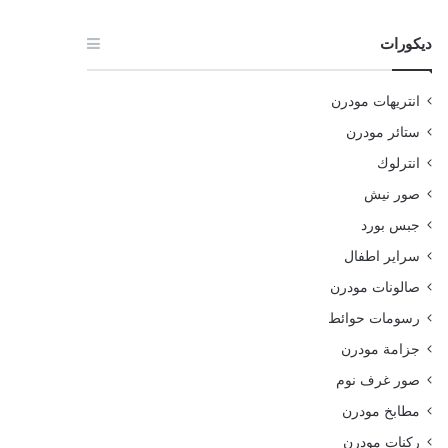
ديكورات
انتريهات مودرن
ستائر مودرن
انترلوك
صور نيش
جبس بورد
سراير اطفال
صالونات مودرن
رسومات حوائط
جزامة مودرن
صور غرف نوم
مطابخ مودرن
ركنات مودرن