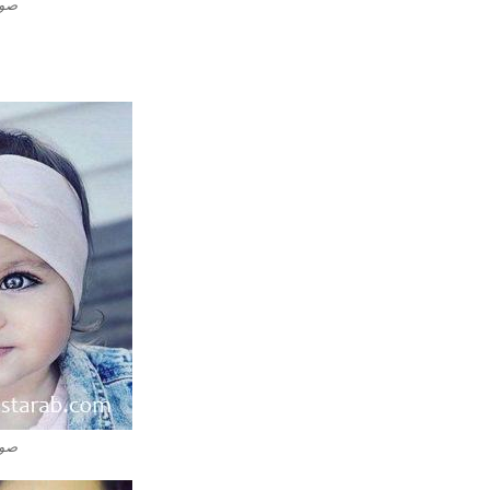
صور
صور