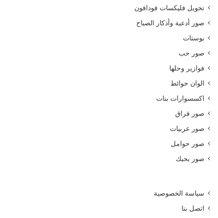
تحويل فليكسات فودافون
صور أدعية وأذكار الصباح
بوستات
صور حب
فوازير وحلها
الوان حوائط
اكسسوارات بنات
صور فراق
صور عربيات
صور حوامل
صور بحبك
سياسة الخصوصية
اتصل بنا