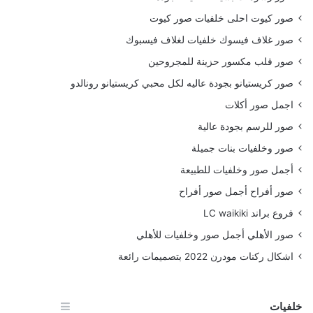
صور كيوت احلى خلفيات صور كيوت
صور غلاف فيسوك خلفيات لغلاف فيسبوك
صور قلب مكسور حزينة للمجروحين
صور كريستيانو بجودة عاليه لكل محبي كريستيانو رونالدو
اجمل صور أكلات
صور للرسم بجودة عالية
صور وخلفيات بنات جميلة
أجمل صور وخلفيات للطبيعة
صور أفراح أجمل صور أفراح
فروع براند LC waikiki
صور الأهلي أجمل صور وخلفيات للأهلي
اشكال ركنات مودرن 2022 بتصميمات رائعة
خلفيات