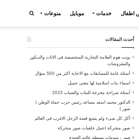
بحث
اطفال
خدمات
موبايل
منوعات
أحدث المقالات
عن
بونت هوم العلامة التجارية المتخصصة فى الاثاث والديكور
والمفروشات
أسئلة عامة للمسابقات مع الاجابة اكثر من 500 سؤال
اسماء بنات اسلامية لها معنى جميل
أسئلة صراحة محرجة للبنات والشباب 2023
الدكتور محمد اسعد مساعد رئيس حزب حماة الوطن (
صور )
أكل كل شىء ولم يشبع قصة الرجل الاغرب فى العالم
صور متحركة اجمل خلفيات صور متحركة
صور رسومات بسيطه عاليه الجودة