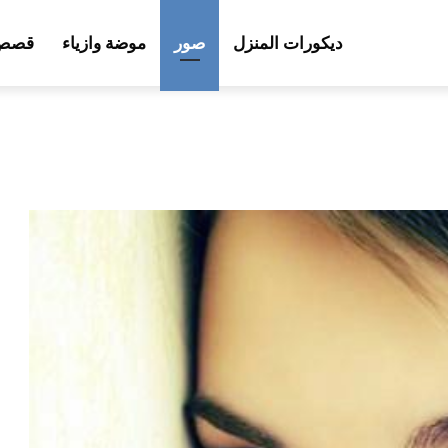
ديكورات المنزل
صور
موضة وازياء
قصص 