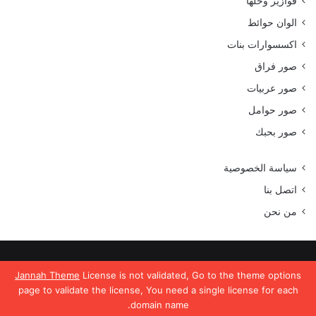
فوازير وحلها
الوان حوائط
اكسسوارات بنات
صور فراق
صور عربيات
صور حوامل
صور بحبك
سياسة الخصوصية
اتصل بنا
من نحن
جميع الحقوق محفوظة موقع رمسة عرب 2023
Jannah Theme
License is not validated, Go to the theme options
page to validate the license, You need a single license for each
domain name.