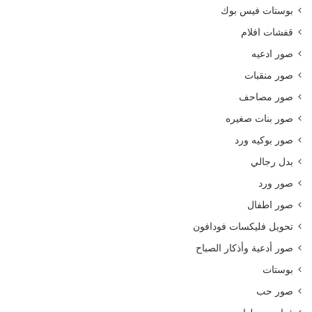
بوستات فيس بوك
قفشات افلام
صور ادعيه
صور منقبات
صور مصاحف
صور بنات صغيره
صور بوكيه ورد
بدل رجالي
صور ورد
صور اطفال
تحويل فليكسات فودافون
صور أدعية وأذكار الصباح
بوستات
صور حب