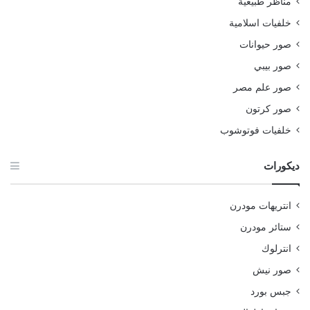
مناظر طبيعية
خلفيات اسلامية
صور حيوانات
صور بيبي
صور علم مصر
صور كرتون
خلفيات فوتوشوب
ديكورات
انتريهات مودرن
ستائر مودرن
انترلوك
صور نيش
جبس بورد