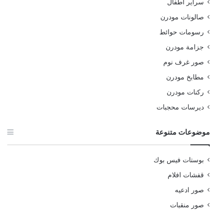
سراير اطفال
صالونات مودرن
رسومات حوائط
جزامة مودرن
صور غرف نوم
مطابخ مودرن
ركنات مودرن
ديرسات محجبات
موضوعات متنوعة
بوستات فيس بوك
قفشات افلام
صور ادعيه
صور منقبات