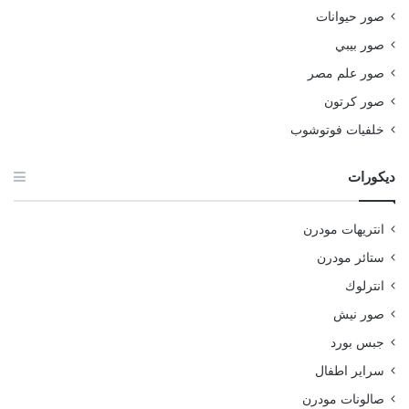
صور حيوانات
صور بيبي
صور علم مصر
صور كرتون
خلفيات فوتوشوب
ديكورات
انتريهات مودرن
ستائر مودرن
انترلوك
صور نيش
جبس بورد
سراير اطفال
صالونات مودرن