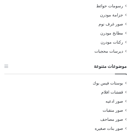
رسومات حوائط
جزامة مودرن
صور غرف نوم
مطابخ مودرن
ركنات مودرن
ديرسات محجبات
موضوعات متنوعة
بوستات فيس بوك
قفشات افلام
صور ادعيه
صور منقبات
صور مصاحف
صور بنات صغيره