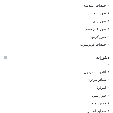
خلفيات اسلامية
صور حيوانات
صور بيبي
صور علم مصر
صور كرتون
خلفيات فوتوشوب
ديكورات
انتريهات مودرن
ستائر مودرن
انترلوك
صور نيش
جبس بورد
سراير اطفال