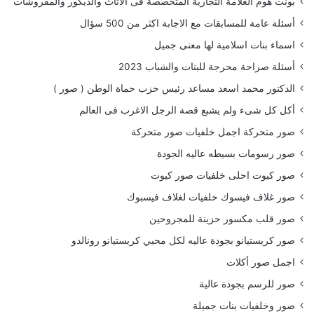
بونت هوم العلامة التجارية المتخصصة فى الاثاث والديكور والمفروشات
أسئلة عامة للمسابقات مع الاجابة اكثر من 500 سؤال
اسماء بنات اسلامية لها معنى جميل
أسئلة صراحة محرجة للبنات والشباب 2023
الدكتور محمد اسعد مساعد رئيس حزب حماة الوطن ( صور )
أكل كل شىء ولم يشبع قصة الرجل الاغرب فى العالم
صور متحركة اجمل خلفيات صور متحركة
صور رسومات بسيطه عاليه الجودة
صور كيوت احلى خلفيات صور كيوت
صور غلاف فيسوك خلفيات لغلاف فيسبوك
صور قلب مكسور حزينة للمجروحين
صور كريستيانو بجودة عاليه لكل محبي كريستيانو رونالدو
اجمل صور أكلات
صور للرسم بجودة عالية
صور وخلفيات بنات جميلة