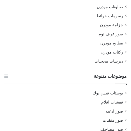
صالونات مودرن
رسومات حوائط
جزامة مودرن
صور غرف نوم
مطابخ مودرن
ركنات مودرن
ديرسات محجبات
موضوعات متنوعة
بوستات فيس بوك
قفشات افلام
صور ادعيه
صور منقبات
صور مصاحف