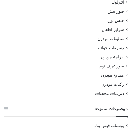
انترلوك
صور نيش
جبس بورد
سراير اطفال
صالونات مودرن
رسومات حوائط
جزامة مودرن
صور غرف نوم
مطابخ مودرن
ركنات مودرن
ديرسات محجبات
موضوعات متنوعة
بوستات فيس بوك