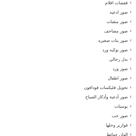
قفشات افلام
صور ادعيه
صور منقبات
صور مصاحف
صور بنات صغيره
صور بوكيه ورد
بدل رجالي
صور ورد
صور اطفال
تحويل فليكسات فودافون
صور أدعية وأذكار الصباح
بوستات
صور حب
فوازير وحلها
الوان حوائط