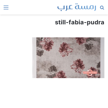
بحث
الق
عن
still-fabia-pudra