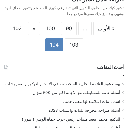
تشيز كيك من الحلوى الشهير التى تقدم فى كبرى المطاعم وتتميز بمذاق لذيذ
وشهى و تشيز كيك سعرها مرتفع جدا…
« الأولى
...
90
100
«
102
104
103
أحدث المقالات
بونت هوم العلامة التجارية المتخصصة فى الاثاث والديكور والمفروشات
أسئلة عامة للمسابقات مع الاجابة اكثر من 500 سؤال
اسماء بنات اسلامية لها معنى جميل
أسئلة صراحة محرجة للبنات والشباب 2023
الدكتور محمد اسعد مساعد رئيس حزب حماة الوطن ( صور )
أكل كل شىء ولم يشبع قصة الرجل الاغرب فى العالم