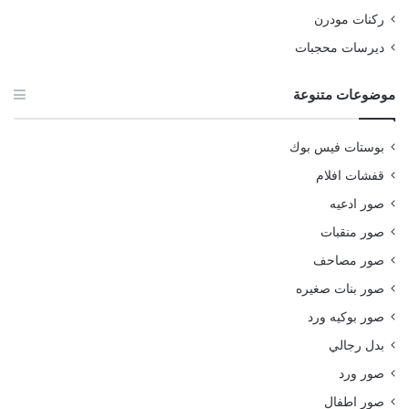
ركنات مودرن
ديرسات محجبات
موضوعات متنوعة
بوستات فيس بوك
قفشات افلام
صور ادعيه
صور منقبات
صور مصاحف
صور بنات صغيره
صور بوكيه ورد
بدل رجالي
صور ورد
صور اطفال