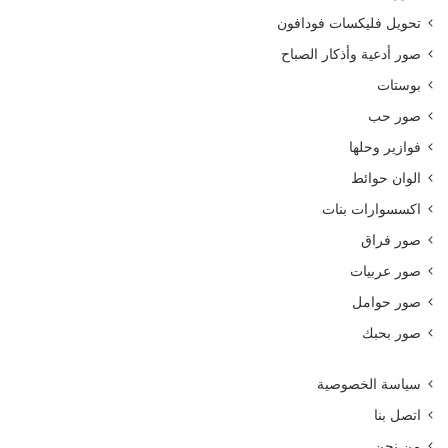
تحويل فليكسات فودافون
صور أدعية وأذكار الصباح
بوستات
صور حب
فوازير وحلها
الوان حوائط
اكسسوارات بنات
صور فراق
صور عربيات
صور حوامل
صور بحبك
سياسة الخصوصية
اتصل بنا
من نحن