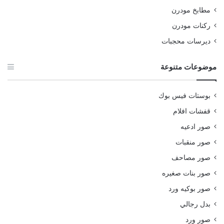
مطابخ مودرن
ركنات مودرن
ديرسات محجبات
موضوعات متنوعة
بوستات فيس بوك
قفشات افلام
صور ادعيه
صور منقبات
صور مصاحف
صور بنات صغيره
صور بوكيه ورد
بدل رجالي
صور ورد