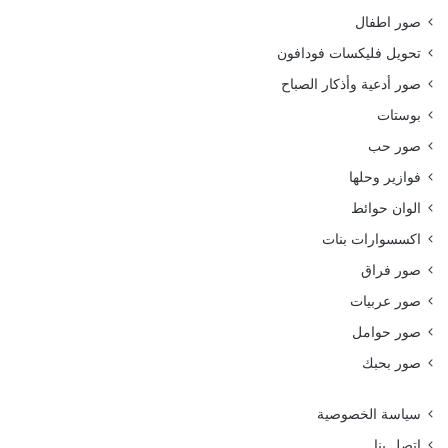
صور اطفال
تحويل فليكسات فودافون
صور أدعية وأذكار الصباح
بوستات
صور حب
فوازير وحلها
الوان حوائط
اكسسوارات بنات
صور فراق
صور عربيات
صور حوامل
صور بحبك
سياسة الخصوصية
اتصل بنا