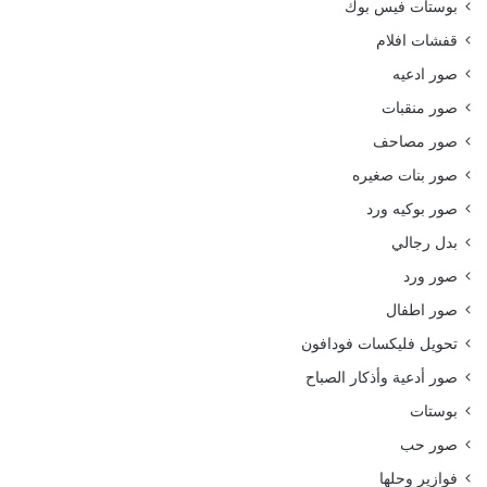
بوستات فيس بوك
قفشات افلام
صور ادعيه
صور منقبات
صور مصاحف
صور بنات صغيره
صور بوكيه ورد
بدل رجالي
صور ورد
صور اطفال
تحويل فليكسات فودافون
صور أدعية وأذكار الصباح
بوستات
صور حب
فوازير وحلها