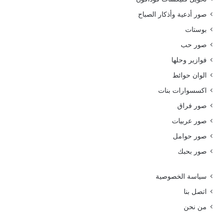
صور أدعية وأذكار الصباح
بوستات
صور حب
فوازير وحلها
الوان حوائط
اكسسوارات بنات
صور فراق
صور عربيات
صور حوامل
صور بحبك
سياسة الخصوصية
اتصل بنا
من نحن