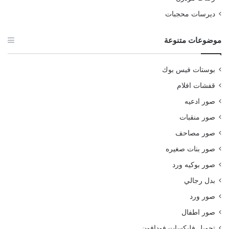
ديرسات محجبات
موضوعات متنوعة
بوستات فيس بوك
قفشات افلام
صور ادعيه
صور منقبات
صور مصاحف
صور بنات صغيره
صور بوكيه ورد
بدل رجالي
صور ورد
صور اطفال
تحويل فليكسات فودافون