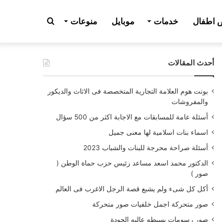
بحث
اطفال
خدمات
موبايل
منوعات
أحدث المقالات
عن
بونت هوم العلامة التجارية المتخصصة فى الاثاث والديكور
والمفروشات
أسئلة عامة للمسابقات مع الاجابة اكثر من 500 سؤال
اسماء بنات اسلامية لها معنى جميل
أسئلة صراحة محرجة للبنات والشباب 2023
الدكتور محمد اسعد مساعد رئيس حزب حماة الوطن (
صور )
أكل كل شىء ولم يشبع قصة الرجل الاغرب فى العالم
صور متحركة اجمل خلفيات صور متحركة
صور رسومات بسيطه عاليه الجودة