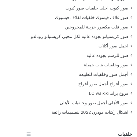
صور كيوت احلى خلفيات صور كيوت
صور غلاف فيسوك خلفيات لغلاف فيسبوك
صور قلب مكسور حزينة للمجروحين
صور كريستيانو بجودة عاليه لكل محبي كريستيانو رونالدو
اجمل صور أكلات
صور للرسم بجودة عالية
صور وخلفيات بنات جميلة
أجمل صور وخلفيات للطبيعة
صور أفراح أجمل صور أفراح
فروع براند LC waikiki
صور الأهلي أجمل صور وخلفيات للأهلي
اشكال ركنات مودرن 2022 بتصميمات رائعة
خلفيات