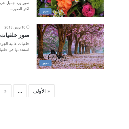
صور ورد جميل هى ا
اكثر الصور…
صور
10 يونيو، 2018
صور خلفيات طبيعية hd اجمل خ
استخدمها فى خلفيا
صور
« الأولى
...
«