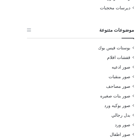
ديرسات محجبات
موضوعات متنوعة
بوستات فيس بوك
قفشات افلام
صور ادعيه
صور منقبات
صور مصاحف
صور بنات صغيره
صور بوكيه ورد
بدل رجالي
صور ورد
صور اطفال