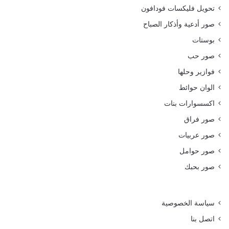
تحويل فليكسات فودافون
صور أدعية وأذكار الصباح
بوستات
صور حب
فوازير وحلها
الوان حوائط
اكسسوارات بنات
صور فراق
صور عربيات
صور حوامل
صور بحبك
سياسة الخصوصية
اتصل بنا