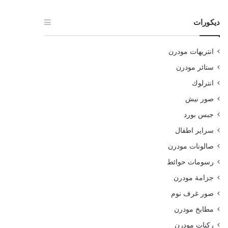
ديكورات
انتريهات مودرن
ستائر مودرن
انترلوك
صور نيش
جبس بورد
سراير اطفال
صالونات مودرن
رسومات حوائط
جزامة مودرن
صور غرف نوم
مطابخ مودرن
ركنات مودرن