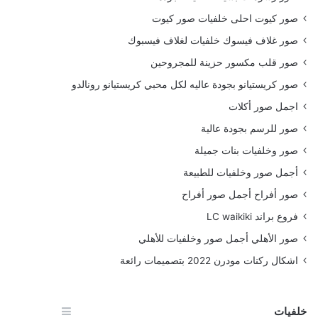
صور كيوت احلى خلفيات صور كيوت
صور غلاف فيسوك خلفيات لغلاف فيسبوك
صور قلب مكسور حزينة للمجروحين
صور كريستيانو بجودة عاليه لكل محبي كريستيانو رونالدو
اجمل صور أكلات
صور للرسم بجودة عالية
صور وخلفيات بنات جميلة
أجمل صور وخلفيات للطبيعة
صور أفراح أجمل صور أفراح
فروع براند LC waikiki
صور الأهلي أجمل صور وخلفيات للأهلي
اشكال ركنات مودرن 2022 بتصميمات رائعة
خلفيات