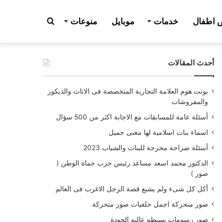
بحث
اطفال
خدمات
موبايل
منوعات
أحدث المقالات
عن
بونت هوم العلامة التجارية المتخصصة فى الاثاث والديكور
والمفروشات
أسئلة عامة للمسابقات مع الاجابة اكثر من 500 سؤال
اسماء بنات اسلامية لها معنى جميل
أسئلة صراحة محرجة للبنات والشباب 2023
الدكتور محمد اسعد مساعد رئيس حزب حماة الوطن (
صور )
أكل كل شىء ولم يشبع قصة الرجل الاغرب فى العالم
صور متحركة اجمل خلفيات صور متحركة
صور رسومات بسيطه عاليه الجودة