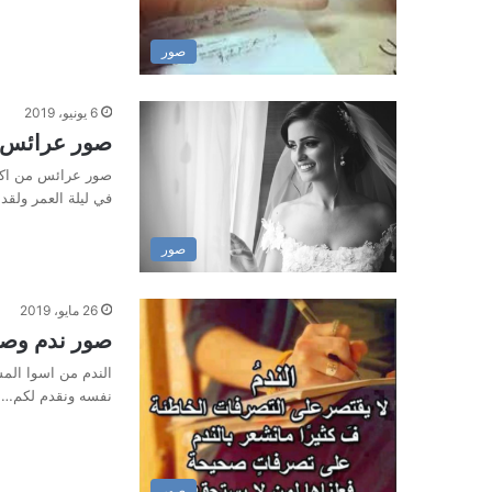
صور
6 يونيو، 2019
صور عرائس 
صور عرائس من اكثر 
في ليلة العمر ولقد
صور
26 مايو، 2019
صور ندم وصور
الندم من اسوا الم
نفسه ونقدم لكم…
صور