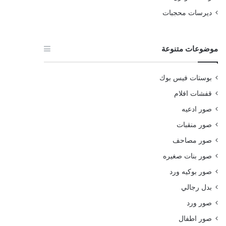
ديرسات محجبات
موضوعات متنوعة
بوستات فيس بوك
قفشات افلام
صور ادعيه
صور منقبات
صور مصاحف
صور بنات صغيره
صور بوكيه ورد
بدل رجالي
صور ورد
صور اطفال