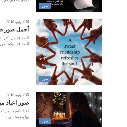
صور
9 يونيو، 2019
أجمل صور صد
الصداقة من اكثر ا
للصداقة اليكم صور
صور
8 يونيو، 2019
صور اعياد ميل
اعياد الميلاد من أ
بها و فيما يلي…
صور