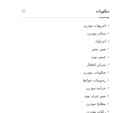
ديكورات
انتريهات مودرن
ستائر مودرن
انترلوك
صور نيش
جبس بورد
سراير اطفال
صالونات مودرن
رسومات حوائط
جزامة مودرن
صور غرف نوم
مطابخ مودرن
ركنات مودرن