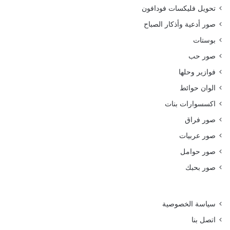
تحويل فليكسات فودافون
صور أدعية وأذكار الصباح
بوستات
صور حب
فوازير وحلها
الوان حوائط
اكسسوارات بنات
صور فراق
صور عربيات
صور حوامل
صور بحبك
سياسة الخصوصية
اتصل بنا