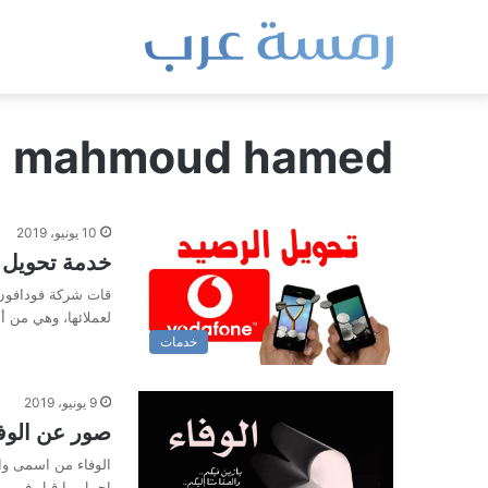
mahmoud hamed
10 يونيو، 2019
خدمة تحويل 
قات شركة فودافون
لعملائها، وهي من أ
خدمات
9 يونيو، 2019
صور عن الوفا
الوفاء من اسمى وا
اجمل ما قيل في…