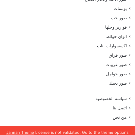
بوستات
صور حب
فوازير وحلها
الوان حوائط
اكسسوارات بنات
صور فراق
صور عربيات
صور حوامل
صور بحبك
سياسة الخصوصية
اتصل بنا
من نحن
Jannah Theme
License is not validated, Go to the theme options