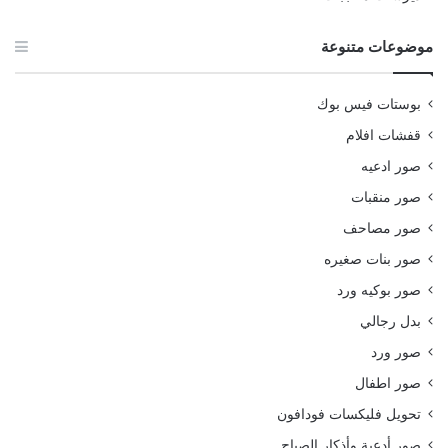
موضوعات متنوعة
بوستات فيس بوك
قفشات افلام
صور ادعيه
صور منقبات
صور مصاحف
صور بنات صغيره
صور بوكيه ورد
بدل رجالي
صور ورد
صور اطفال
تحويل فليكسات فودافون
صور أدعية وأذكار الصباح