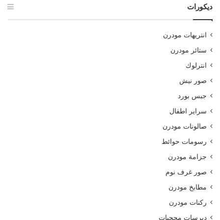
ديكورات
انتريهات مودرن
ستائر مودرن
انترلوك
صور نيش
جبس بورد
سراير اطفال
صالونات مودرن
رسومات حوائط
جزامة مودرن
صور غرف نوم
مطابخ مودرن
ركنات مودرن
ديرسات محجبات