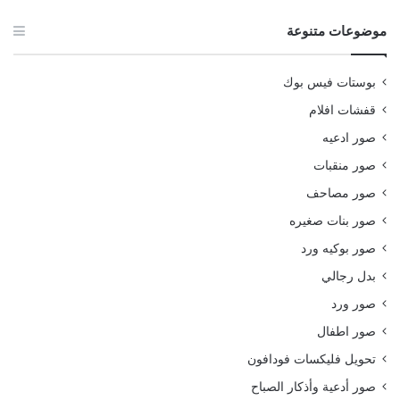
موضوعات متنوعة
بوستات فيس بوك
قفشات افلام
صور ادعيه
صور منقبات
صور مصاحف
صور بنات صغيره
صور بوكيه ورد
بدل رجالي
صور ورد
صور اطفال
تحويل فليكسات فودافون
صور أدعية وأذكار الصباح