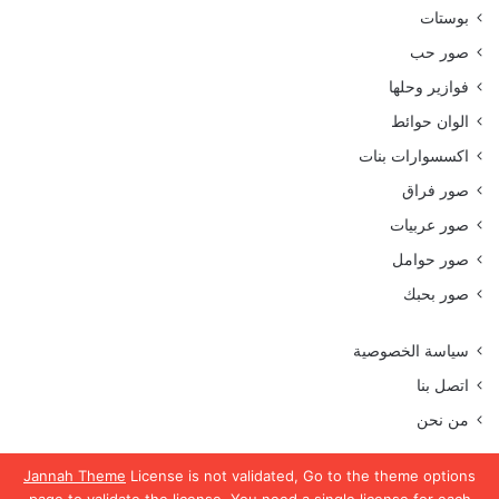
بوستات
صور حب
فوازير وحلها
الوان حوائط
اكسسوارات بنات
صور فراق
صور عربيات
صور حوامل
صور بحبك
سياسة الخصوصية
اتصل بنا
من نحن
Jannah Theme
License is not validated, Go to the theme options