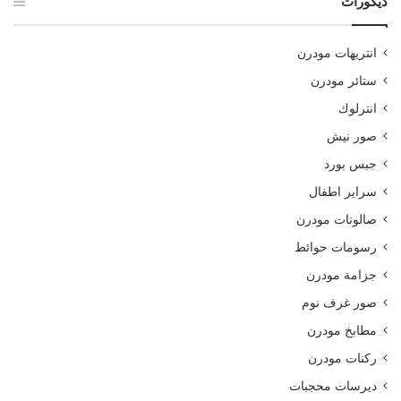
ديكورات
انتريهات مودرن
ستائر مودرن
انترلوك
صور نيش
جبس بورد
سراير اطفال
صالونات مودرن
رسومات حوائط
جزامة مودرن
صور غرف نوم
مطابخ مودرن
ركنات مودرن
ديرسات محجبات