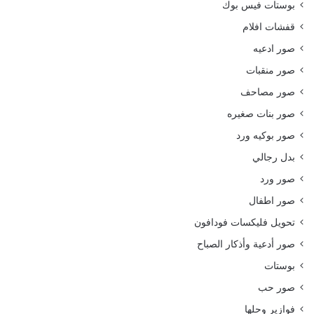
بوستات فيس بوك
قفشات افلام
صور ادعيه
صور منقبات
صور مصاحف
صور بنات صغيره
صور بوكيه ورد
بدل رجالي
صور ورد
صور اطفال
تحويل فليكسات فودافون
صور أدعية وأذكار الصباح
بوستات
صور حب
فوازير وحلها