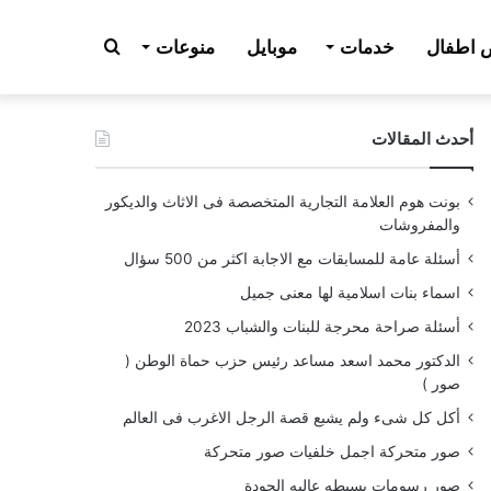
بحث
اطفال
خدمات
موبايل
منوعات
أحدث المقالات
عن
بونت هوم العلامة التجارية المتخصصة فى الاثاث والديكور
والمفروشات
أسئلة عامة للمسابقات مع الاجابة اكثر من 500 سؤال
اسماء بنات اسلامية لها معنى جميل
أسئلة صراحة محرجة للبنات والشباب 2023
الدكتور محمد اسعد مساعد رئيس حزب حماة الوطن (
صور )
أكل كل شىء ولم يشبع قصة الرجل الاغرب فى العالم
صور متحركة اجمل خلفيات صور متحركة
صور رسومات بسيطه عاليه الجودة