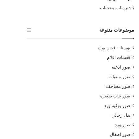
ديرسات محجبات
موضوعات متنوعة
بوستات فيس بوك
قفشات افلام
صور ادعيه
صور منقبات
صور مصاحف
صور بنات صغيره
صور بوكيه ورد
بدل رجالي
صور ورد
صور اطفال