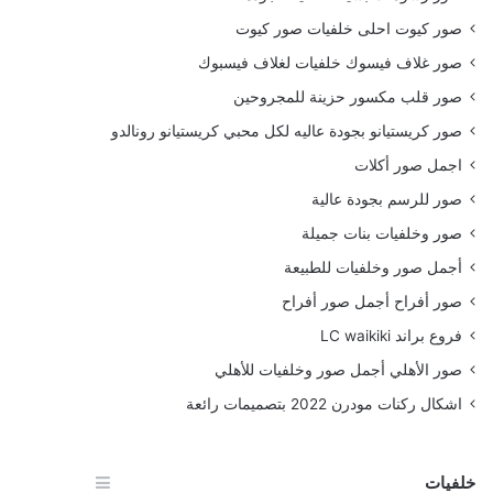
صور كيوت احلى خلفيات صور كيوت
صور غلاف فيسوك خلفيات لغلاف فيسبوك
صور قلب مكسور حزينة للمجروحين
صور كريستيانو بجودة عاليه لكل محبي كريستيانو رونالدو
اجمل صور أكلات
صور للرسم بجودة عالية
صور وخلفيات بنات جميلة
أجمل صور وخلفيات للطبيعة
صور أفراح أجمل صور أفراح
فروع براند LC waikiki
صور الأهلي أجمل صور وخلفيات للأهلي
اشكال ركنات مودرن 2022 بتصميمات رائعة
خلفيات