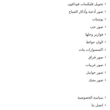
تحويل فليكسات فودافون
صور أدعية وأذكار الصباح
بوستات
صور حب
فوازير وحلها
الوان حوائط
اكسسوارات بنات
صور فراق
صور عربيات
صور حوامل
صور بحبك
سياسة الخصوصية
اتصل بنا