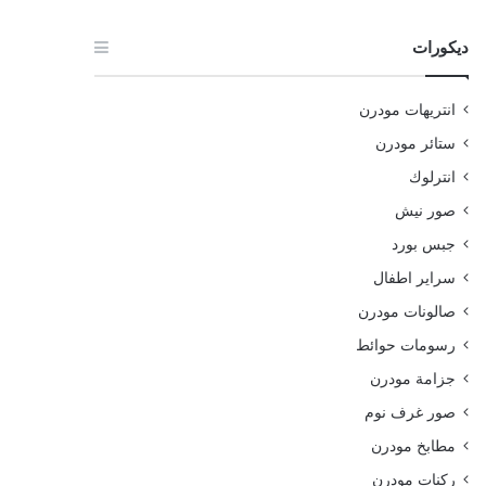
ديكورات
انتريهات مودرن
ستائر مودرن
انترلوك
صور نيش
جبس بورد
سراير اطفال
صالونات مودرن
رسومات حوائط
جزامة مودرن
صور غرف نوم
مطابخ مودرن
ركنات مودرن