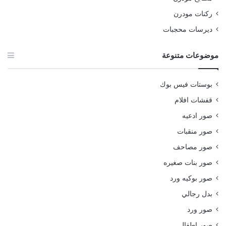
ركنات مودرن
ديرسات محجبات
موضوعات متنوعة
بوستات فيس بوك
قفشات افلام
صور ادعيه
صور منقبات
صور مصاحف
صور بنات صغيره
صور بوكيه ورد
بدل رجالي
صور ورد
صور اطفال