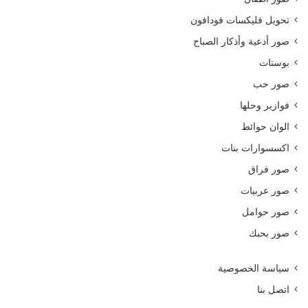
تحويل فليكسات فودافون
صور أدعية وأذكار الصباح
بوستات
صور حب
فوازير وحلها
الوان حوائط
اكسسوارات بنات
صور فراق
صور عربيات
صور حوامل
صور بحبك
سياسة الخصوصية
اتصل بنا