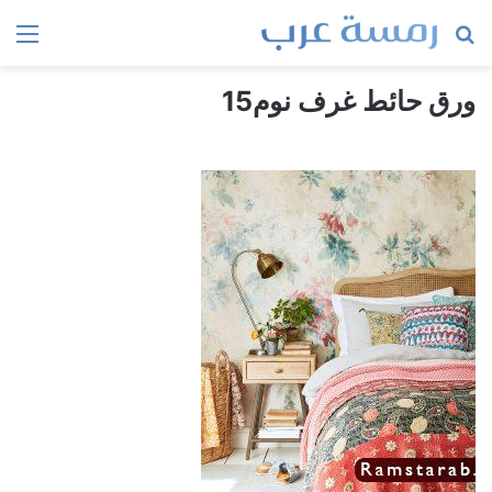
بحث
الق
عن
ورق حائط غرف نوم15