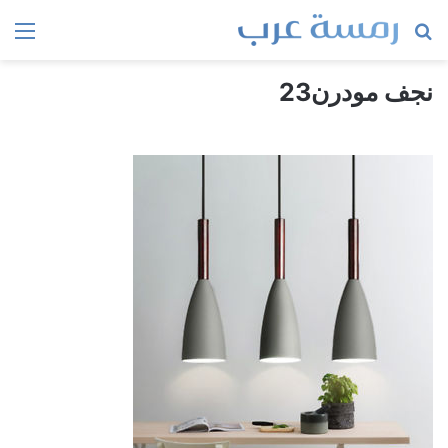
بحث
الق
عن
نجف مودرن23