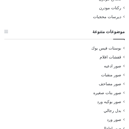
ركنات مودرن
ديرسات محجبات
موضوعات متنوعة
بوستات فيس بوك
قفشات افلام
صور ادعيه
صور منقبات
صور مصاحف
صور بنات صغيره
صور بوكيه ورد
بدل رجالي
صور ورد
صور اطفال