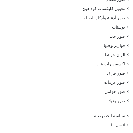
تحويل فليكسات فودافون
صور أدعية وأذكار الصباح
بوستات
صور حب
فوازير وحلها
الوان حوائط
اكسسوارات بنات
صور فراق
صور عربيات
صور حوامل
صور بحبك
سياسة الخصوصية
اتصل بنا