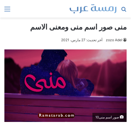
بحث
الق
عن
منى صور اسم منى ومعنى الاسم
zozo Adel
آخر تحديث: 27 مارس، 2021
صور اسم منى10