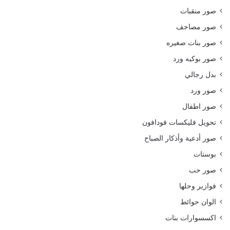
صور منقبات
صور مصاحف
صور بنات صغيره
صور بوكيه ورد
بدل رجالي
صور ورد
صور اطفال
تحويل فليكسات فودافون
صور أدعية وأذكار الصباح
بوستات
صور حب
فوازير وحلها
الوان حوائط
اكسسوارات بنات