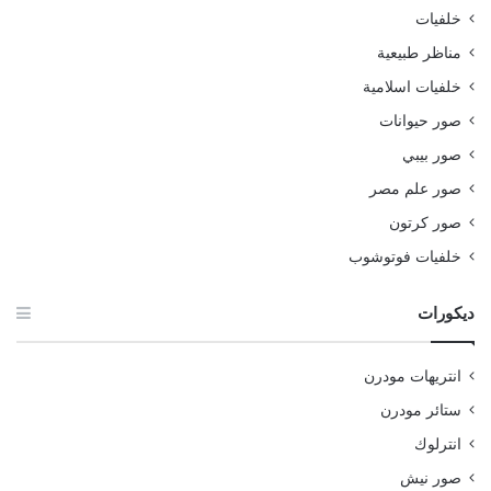
خلفيات
مناظر طبيعية
خلفيات اسلامية
صور حيوانات
صور بيبي
صور علم مصر
صور كرتون
خلفيات فوتوشوب
ديكورات
انتريهات مودرن
ستائر مودرن
انترلوك
صور نيش