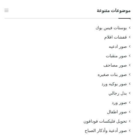
موضوعات متنوعة
بوستات فيس بوك
قفشات افلام
صور ادعيه
صور منقبات
صور مصاحف
صور بنات صغيره
صور بوكيه ورد
بدل رجالي
صور ورد
صور اطفال
تحويل فليكسات فودافون
صور أدعية وأذكار الصباح