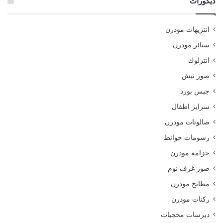
ديكورات
انتريهات مودرن
ستائر مودرن
انترلوك
صور نيش
جبس بورد
سراير اطفال
صالونات مودرن
رسومات حوائط
جزامة مودرن
صور غرف نوم
مطابخ مودرن
ركنات مودرن
ديرسات محجبات