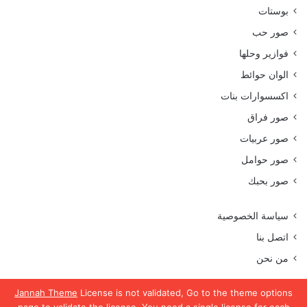
بوستات
صور حب
فوازير وحلها
الوان حوائط
اكسسوارات بنات
صور فراق
صور عربيات
صور حوامل
صور بحبك
سياسة الخصوصية
اتصل بنا
من نحن
Jannah Theme
License is not validated, Go to the theme options