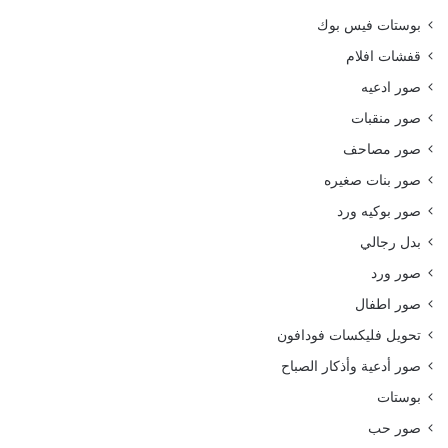
بوستات فيس بوك
قفشات افلام
صور ادعيه
صور منقبات
صور مصاحف
صور بنات صغيره
صور بوكيه ورد
بدل رجالي
صور ورد
صور اطفال
تحويل فليكسات فودافون
صور أدعية وأذكار الصباح
بوستات
صور حب