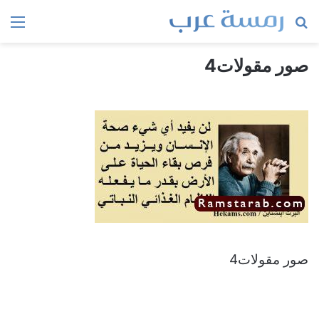
بحث
الق
عن
صور مقولات4
صور مقولات4