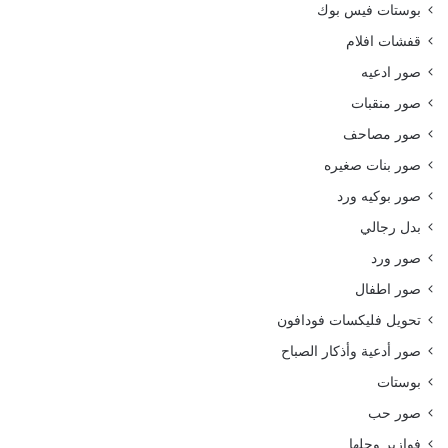
بوستات فيس بوك
قفشات افلام
صور ادعيه
صور منقبات
صور مصاحف
صور بنات صغيره
صور بوكيه ورد
بدل رجالي
صور ورد
صور اطفال
تحويل فليكسات فودافون
صور أدعية وأذكار الصباح
بوستات
صور حب
فوازير وحلها