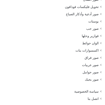
تحويل فليكسات فودافون
صور أدعية وأذكار الصباح
بوستات
صور حب
فوازير وحلها
الوان حوائط
اكسسوارات بنات
صور فراق
صور عربيات
صور حوامل
صور بحبك
سياسة الخصوصية
اتصل بنا