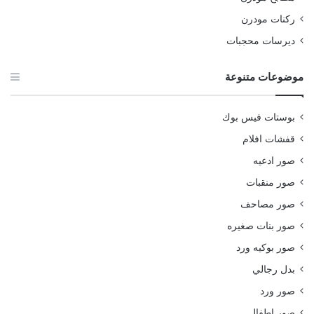
ركنات مودرن
ديرسات محجبات
موضوعات متنوعة
بوستات فيس بوك
قفشات افلام
صور ادعيه
صور منقبات
صور مصاحف
صور بنات صغيره
صور بوكيه ورد
بدل رجالي
صور ورد
صور اطفال