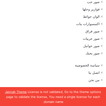
صور حب
فوازير وحلها
الوان حوائط
اكسسوارات بنات
صور فراق
صور عربيات
صور حوامل
صور بحبك
سياسة الخصوصية
اتصل بنا
من نحن
Jannah Theme
License is not validated, Go to the theme options
page to validate the license, You need a single license for each
جميع الحقوق محفوظة موقع رمسة عرب 2023
domain name.