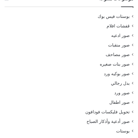
بوستات فيس بوك
قفشات افلام
صور ادعيه
صور منقبات
صور مصاحف
صور بنات صغيره
صور بوكيه ورد
بدل رجالي
صور ورد
صور اطفال
تحويل فليكسات فودافون
صور أدعية وأذكار الصباح
بوستات