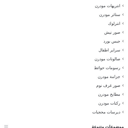
انتريهات مودرن
ستائر مودرن
انترلوك
صور نيش
جبس بورد
سراير اطفال
صالونات مودرن
رسومات حوائط
جزامة مودرن
صور غرف نوم
مطابخ مودرن
ركنات مودرن
ديرسات محجبات
موضوعات متنوعة