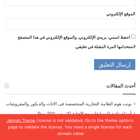
الموقع الإلكتروني
احفظ اسمي، بريدي الإلكتروني، والموقع الإلكتروني في هذا المتصفح
لاستخدامها المرة المقبلة في تعليقي.
أحدث المقالات
بونت هوم العلامة التجارية المتخصصة فى الاثاث والديكور والمفروشات
أسئلة عامة للمسابقات مع الاجابة اكثر من 500 سؤال
Jannah Theme
License is not validated, Go to the theme options
اسماء بنات اسلامية لها معنى جميل
page to validate the license, You need a single license for each
أسئلة صراحة محرجة للبنات والشباب 2023
domain name.
يسبوك
تويتر
واتساب
تيلقرام