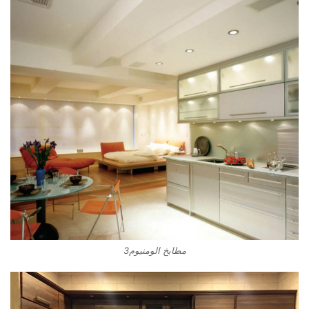
مطابخ الومنيوم3