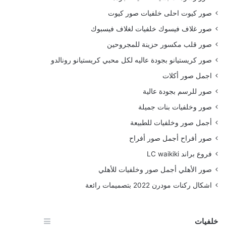
صور كيوت احلى خلفيات صور كيوت
صور غلاف فيسوك خلفيات لغلاف فيسبوك
صور قلب مكسور حزينة للمجروحين
صور كريستيانو بجودة عاليه لكل محبي كريستيانو رونالدو
اجمل صور أكلات
صور للرسم بجودة عالية
صور وخلفيات بنات جميلة
أجمل صور وخلفيات للطبيعة
صور أفراح أجمل صور أفراح
فروع براند LC waikiki
صور الأهلي أجمل صور وخلفيات للأهلي
اشكال ركنات مودرن 2022 بتصميمات رائعة
خلفيات