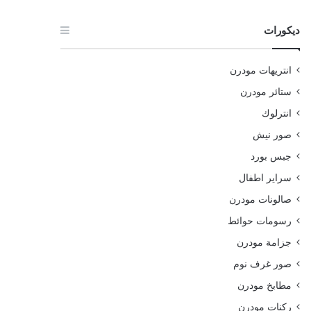
ديكورات
انتريهات مودرن
ستائر مودرن
انترلوك
صور نيش
جبس بورد
سراير اطفال
صالونات مودرن
رسومات حوائط
جزامة مودرن
صور غرف نوم
مطابخ مودرن
ركنات مودرن