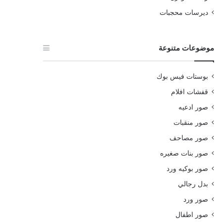
ديرسات محجبات
موضوعات متنوعة
بوستات فيس بوك
قفشات افلام
صور ادعيه
صور منقبات
صور مصاحف
صور بنات صغيره
صور بوكيه ورد
بدل رجالي
صور ورد
صور اطفال