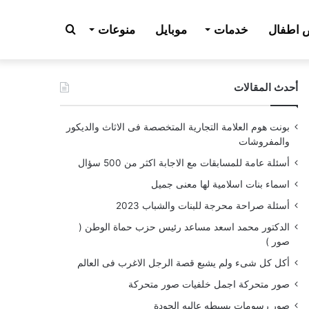
بحث
اطفال
خدمات
موبايل
منوعات
أحدث المقالات
عن
بونت هوم العلامة التجارية المتخصصة فى الاثاث والديكور
والمفروشات
أسئلة عامة للمسابقات مع الاجابة اكثر من 500 سؤال
اسماء بنات اسلامية لها معنى جميل
أسئلة صراحة محرجة للبنات والشباب 2023
الدكتور محمد اسعد مساعد رئيس حزب حماة الوطن (
صور )
أكل كل شىء ولم يشبع قصة الرجل الاغرب فى العالم
صور متحركة اجمل خلفيات صور متحركة
صور رسومات بسيطه عاليه الجودة