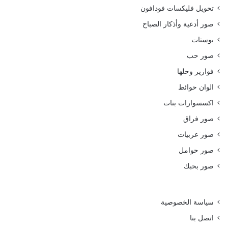
تحويل فليكسات فودافون
صور أدعية وأذكار الصباح
بوستات
صور حب
فوازير وحلها
الوان حوائط
اكسسوارات بنات
صور فراق
صور عربيات
صور حوامل
صور بحبك
سياسة الخصوصية
اتصل بنا