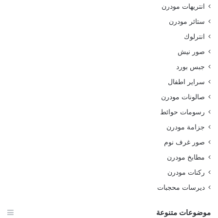
انتريهات مودرن
ستائر مودرن
انترلوك
صور نيش
جبس بورد
سراير اطفال
صالونات مودرن
رسومات حوائط
جزامة مودرن
صور غرف نوم
مطابخ مودرن
ركنات مودرن
ديرسات محجبات
موضوعات متنوعة