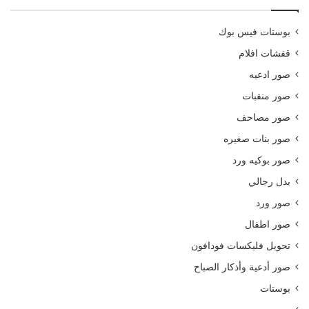
بوستات فيس بوك
قفشات افلام
صور ادعيه
صور منقبات
صور مصاحف
صور بنات صغيره
صور بوكيه ورد
بدل رجالي
صور ورد
صور اطفال
تحويل فليكسات فودافون
صور أدعية وأذكار الصباح
بوستات