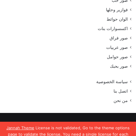
صور حب
فوازير وحلها
الوان حوائط
اكسسوارات بنات
صور فراق
صور عربيات
صور حوامل
صور بحبك
سياسة الخصوصية
اتصل بنا
من نحن
جميع الحقوق محفوظة موقع رمسة عرب 2023
Jannah Theme
License is not validated, Go to the theme options
page to validate the license, You need a single license for each