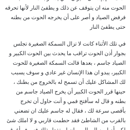
الحوت منه ان يتوقف عن ذلك و يطفئ النار لأنها تحرقه
فرفض الصياد و أصر على أن يخرجه الحوت من بطنه
حتى يطفئ النار
في تلك الأثناء كانت لا تزال السمكة الصغيرة تجلس
بجوار أذن الحوت تراقب ما يحدث بين الحوت الكبير و
الصياد جاسم ، بعدها قالت السمكة الصغيرة للحوت
الكبير، يبدو ان هذا الإنسان غير عادي و سوف يسبب
لك المشاكل عليك أن تسمح له بالخروج من بطنك ،
حينها قرر الحوت الكبير أن يخرج الصياد جاسم من
بطنه و قال له سأفتح فمي و أنت حاول أن تخرج
بأقصى سرعة لك ، فقال له جاسم عليك ان تضعني
بالقرب من الشاطئ فقد حطمت قاربي و لا املك شئ
لكي أصل به إلى البر و إن لم تفعل ذلك فسوف أغرق