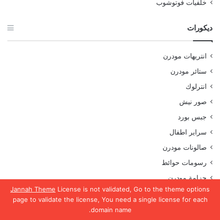
خلفيات فوتوشوب
ديكورات
انتريهات مودرن
ستائر مودرن
انترلوك
صور نيش
جبس بورد
سراير اطفال
صالونات مودرن
رسومات حوائط
جزامة مودرن
Jannah Theme
License is not validated, Go to the theme options
صور غرف نوم
page to validate the license, You need a single license for each
مطابخ مودرن
domain name.
يسبوك
تويتر
واتساب
تيلقرام