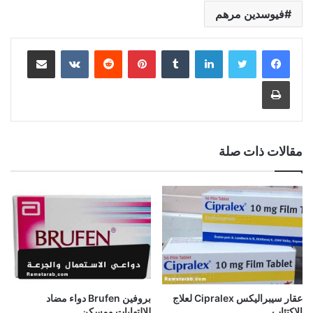
فيوسدين مرهم
لينكدإن
بينتيريست
مشاركة عبر البريد
طباعة
مقالات ذات صلة
عقار سيبراليكس Cipralex لعلاج
بروفين Brufen دواء مضاد
الاكتئاب
للالتهابات ومسكن