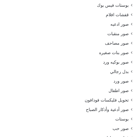
بوستات فيس بوك
قفشات افلام
صور ادعيه
صور منقبات
صور مصاحف
صور بنات صغيره
صور بوكيه ورد
بدل رجالي
صور ورد
صور اطفال
تحويل فليكسات فودافون
صور أدعية وأذكار الصباح
بوستات
صور حب