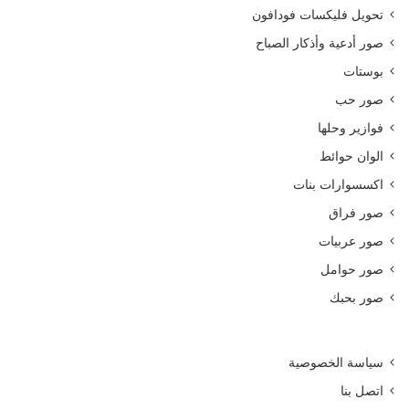
تحويل فليكسات فودافون
صور أدعية وأذكار الصباح
بوستات
صور حب
فوازير وحلها
الوان حوائط
اكسسوارات بنات
صور فراق
صور عربيات
صور حوامل
صور بحبك
سياسة الخصوصية
اتصل بنا