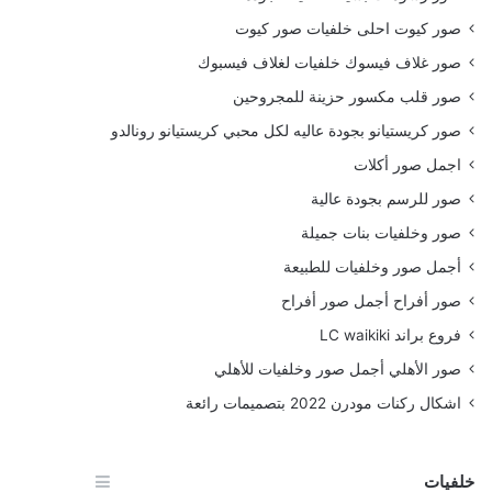
صور كيوت احلى خلفيات صور كيوت
صور غلاف فيسوك خلفيات لغلاف فيسبوك
صور قلب مكسور حزينة للمجروحين
صور كريستيانو بجودة عاليه لكل محبي كريستيانو رونالدو
اجمل صور أكلات
صور للرسم بجودة عالية
صور وخلفيات بنات جميلة
أجمل صور وخلفيات للطبيعة
صور أفراح أجمل صور أفراح
فروع براند LC waikiki
صور الأهلي أجمل صور وخلفيات للأهلي
اشكال ركنات مودرن 2022 بتصميمات رائعة
خلفيات