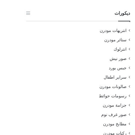
ديكورات
انتريهات مودرن
ستائر مودرن
انترلوك
صور نيش
جبس بورد
سراير اطفال
صالونات مودرن
رسومات حوائط
جزامة مودرن
صور غرف نوم
مطابخ مودرن
ركنات مودرن