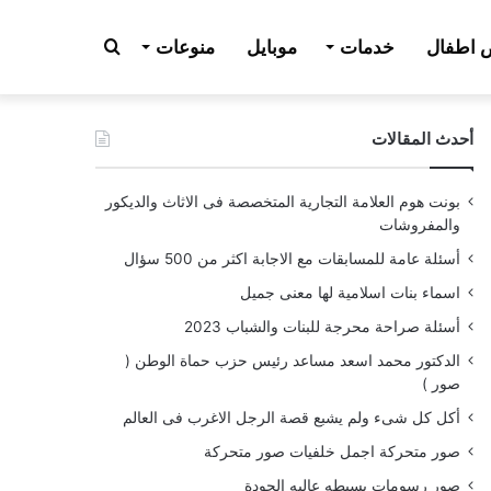
بحث
اطفال
خدمات
موبايل
منوعات
أحدث المقالات
عن
بونت هوم العلامة التجارية المتخصصة فى الاثاث والديكور
والمفروشات
أسئلة عامة للمسابقات مع الاجابة اكثر من 500 سؤال
اسماء بنات اسلامية لها معنى جميل
أسئلة صراحة محرجة للبنات والشباب 2023
الدكتور محمد اسعد مساعد رئيس حزب حماة الوطن (
صور )
أكل كل شىء ولم يشبع قصة الرجل الاغرب فى العالم
صور متحركة اجمل خلفيات صور متحركة
صور رسومات بسيطه عاليه الجودة