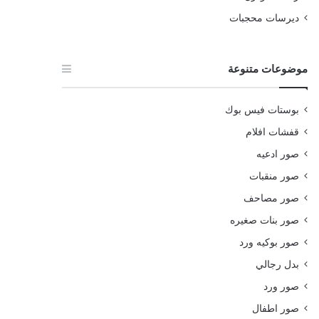
ديرسات محجبات
موضوعات متنوعة
بوستات فيس بوك
قفشات افلام
صور ادعيه
صور منقبات
صور مصاحف
صور بنات صغيره
صور بوكيه ورد
بدل رجالي
صور ورد
صور اطفال