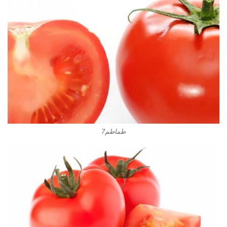
طماطم7