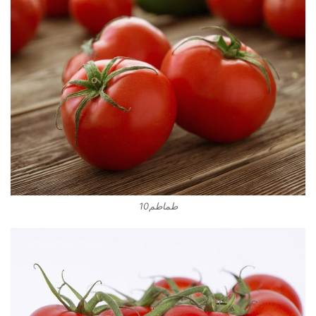
طماطم10