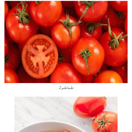
طماطم2