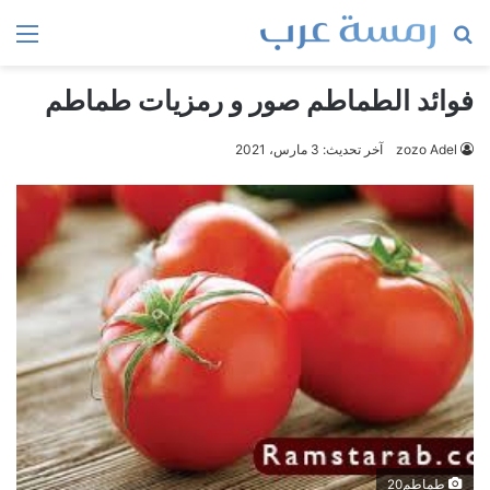
بحث
الق
عن
فوائد الطماطم صور و رمزيات طماطم
zozo Adel
آخر تحديث: 3 مارس، 2021
طماطم20