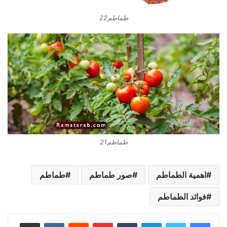
طماطم22
طماطم21
اهمية الطماطم
صور طماطم
طماطم
فوائد الطماطم
لينكدإن
بينتيريست
مشاركة عبر البريد