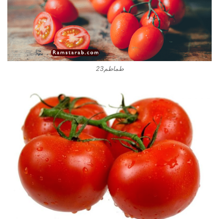
طماطم23