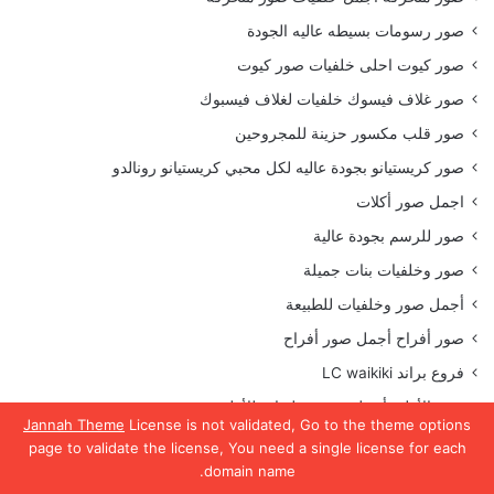
صور رسومات بسيطه عاليه الجودة
صور كيوت احلى خلفيات صور كيوت
صور غلاف فيسوك خلفيات لغلاف فيسبوك
صور قلب مكسور حزينة للمجروحين
صور كريستيانو بجودة عاليه لكل محبي كريستيانو رونالدو
اجمل صور أكلات
صور للرسم بجودة عالية
صور وخلفيات بنات جميلة
أجمل صور وخلفيات للطبيعة
صور أفراح أجمل صور أفراح
فروع براند LC waikiki
صور الأهلي أجمل صور وخلفيات للأهلي
Jannah Theme
License is not validated, Go to the theme options
اشكال ركنات مودرن 2022 بتصميمات رائعة
page to validate the license, You need a single license for each
domain name.
يسبوك
تويتر
واتساب
تيلقرام