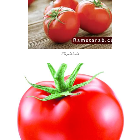
طماطم20