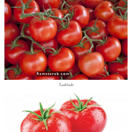
طماطم5