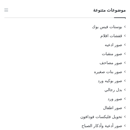
موضوعات متنوعة
بوستات فيس بوك
قفشات افلام
صور ادعيه
صور منقبات
صور مصاحف
صور بنات صغيره
صور بوكيه ورد
بدل رجالي
صور ورد
صور اطفال
تحويل فليكسات فودافون
صور أدعية وأذكار الصباح