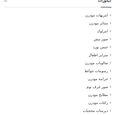
ديكورات
انتريهات مودرن
ستائر مودرن
انترلوك
صور نيش
جبس بورد
سراير اطفال
صالونات مودرن
رسومات حوائط
جزامة مودرن
صور غرف نوم
مطابخ مودرن
ركنات مودرن
ديرسات محجبات