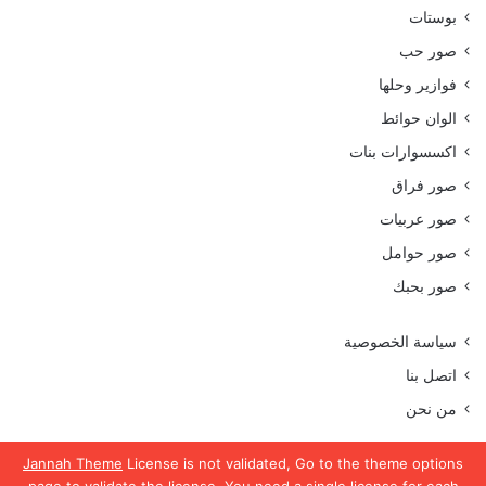
بوستات
صور حب
فوازير وحلها
الوان حوائط
اكسسوارات بنات
صور فراق
صور عربيات
صور حوامل
صور بحبك
سياسة الخصوصية
اتصل بنا
من نحن
Jannah Theme
License is not validated, Go to the theme options