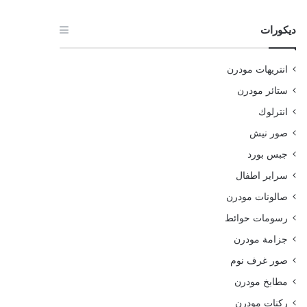
ديكورات
انتريهات مودرن
ستائر مودرن
انترلوك
صور نيش
جبس بورد
سراير اطفال
صالونات مودرن
رسومات حوائط
جزامة مودرن
صور غرف نوم
مطابخ مودرن
ركنات مودرن