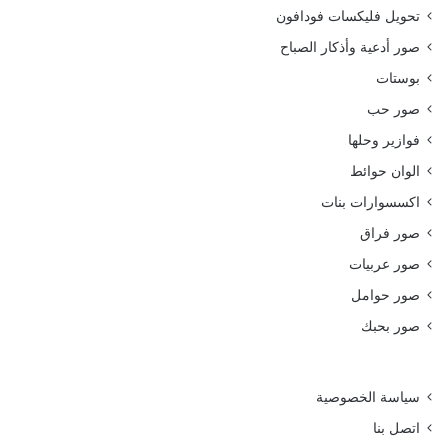
تحويل فليكسات فودافون
صور أدعية وأذكار الصباح
بوستات
صور حب
فوازير وحلها
الوان حوائط
اكسسوارات بنات
صور فراق
صور عربيات
صور حوامل
صور بحبك
سياسة الخصوصية
اتصل بنا