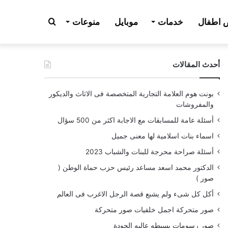
بحث
اطفال
خدمات
موبايل
منوعات
أحدث المقالات
عن
بونت هوم العلامة التجارية المتخصصة فى الاثاث والديكور
والمفروشات
أسئلة عامة للمسابقات مع الاجابة اكثر من 500 سؤال
اسماء بنات اسلامية لها معنى جميل
أسئلة صراحة محرجة للبنات والشباب 2023
الدكتور محمد اسعد مساعد رئيس حزب حماة الوطن (
صور )
أكل كل شىء ولم يشبع قصة الرجل الاغرب فى العالم
صور متحركة اجمل خلفيات صور متحركة
صور رسومات بسيطه عاليه الجودة