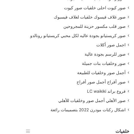
صور كيوت احلى خلفيات صور كيوت
صور غلاف فيسوك خلفيات لغلاف فيسبوك
صور قلب مكسور حزينة للمجروحين
صور كريستيانو بجودة عاليه لكل محبي كريستيانو رونالدو
اجمل صور أكلات
صور للرسم بجودة عالية
صور وخلفيات بنات جميلة
أجمل صور وخلفيات للطبيعة
صور أفراح أجمل صور أفراح
فروع براند LC waikiki
صور الأهلي أجمل صور وخلفيات للأهلي
اشكال ركنات مودرن 2022 بتصميمات رائعة
خلفيات