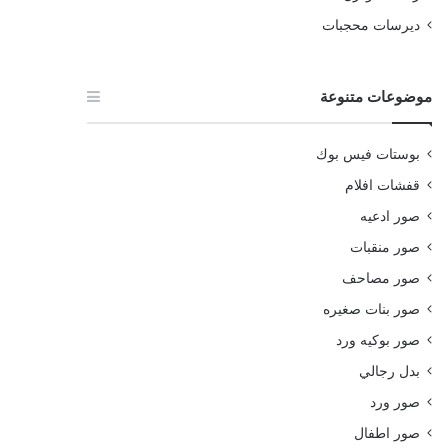
ديرسات محجبات
موضوعات متنوعة
بوستات فيس بوك
قفشات افلام
صور ادعيه
صور منقبات
صور مصاحف
صور بنات صغيره
صور بوكيه ورد
بدل رجالي
صور ورد
صور اطفال