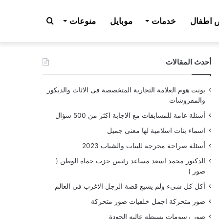
بحث
اطفال
خدمات
موبايل
منوعات
أحدث المقالات
عن
بونت هوم العلامة التجارية المتخصصة فى الاثاث والديكور
والمفروشات
أسئلة عامة للمسابقات مع الاجابة اكثر من 500 سؤال
اسماء بنات اسلامية لها معنى جميل
أسئلة صراحة محرجة للبنات والشباب 2023
الدكتور محمد اسعد مساعد رئيس حزب حماة الوطن (
صور )
أكل كل شىء ولم يشبع قصة الرجل الاغرب فى العالم
صور متحركة اجمل خلفيات صور متحركة
صور رسومات بسيطه عاليه الجودة