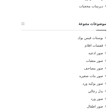
ديرسات محجبات
موضوعات متنوعة
بوستات فيس بوك
قفشات افلام
صور ادعيه
صور منقبات
صور مصاحف
صور بنات صغيره
صور بوكيه ورد
بدل رجالي
صور ورد
صور اطفال