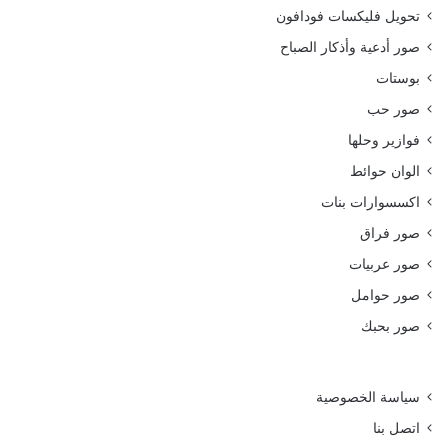
تحويل فليكسات فودافون
صور أدعية وأذكار الصباح
بوستات
صور حب
فوازير وحلها
الوان حوائط
اكسسوارات بنات
صور فراق
صور عربيات
صور حوامل
صور بحبك
سياسة الخصوصية
اتصل بنا