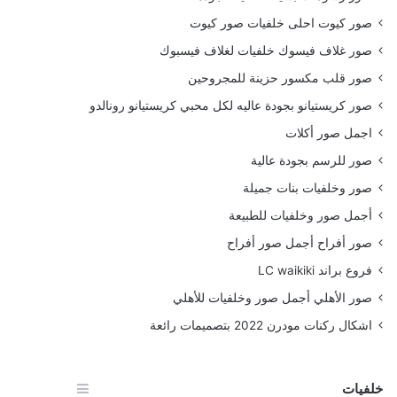
صور كيوت احلى خلفيات صور كيوت
صور غلاف فيسوك خلفيات لغلاف فيسبوك
صور قلب مكسور حزينة للمجروحين
صور كريستيانو بجودة عاليه لكل محبي كريستيانو رونالدو
اجمل صور أكلات
صور للرسم بجودة عالية
صور وخلفيات بنات جميلة
أجمل صور وخلفيات للطبيعة
صور أفراح أجمل صور أفراح
فروع براند LC waikiki
صور الأهلي أجمل صور وخلفيات للأهلي
اشكال ركنات مودرن 2022 بتصميمات رائعة
خلفيات