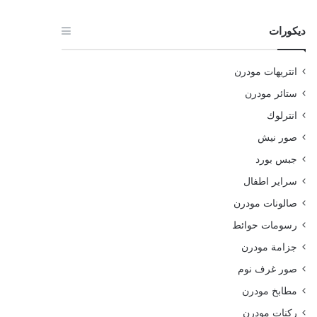
ديكورات
انتريهات مودرن
ستائر مودرن
انترلوك
صور نيش
جبس بورد
سراير اطفال
صالونات مودرن
رسومات حوائط
جزامة مودرن
صور غرف نوم
مطابخ مودرن
ركنات مودرن