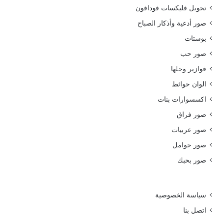
تحويل فليكسات فودافون
صور أدعية وأذكار الصباح
بوستات
صور حب
فوازير وحلها
الوان حوائط
اكسسوارات بنات
صور فراق
صور عربيات
صور حوامل
صور بحبك
سياسة الخصوصية
اتصل بنا