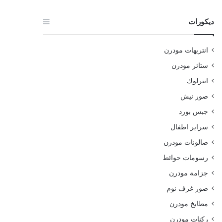
ديكورات
انتريهات مودرن
ستائر مودرن
انترلوك
صور نيش
جبس بورد
سراير اطفال
صالونات مودرن
رسومات حوائط
جزامة مودرن
صور غرف نوم
مطابخ مودرن
ركنات مودرن