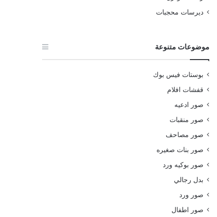
ديرسات محجبات
موضوعات متنوعة
بوستات فيس بوك
قفشات افلام
صور ادعيه
صور منقبات
صور مصاحف
صور بنات صغيره
صور بوكيه ورد
بدل رجالي
صور ورد
صور اطفال