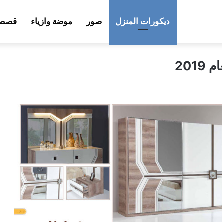
ديكورات المنزل
صور
موضة وازياء
قصص 
201