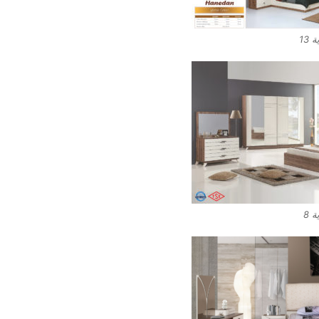
13
 8