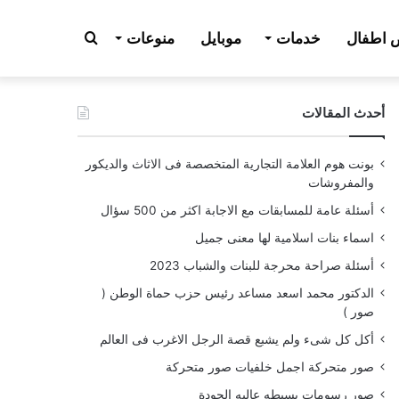
بحث
اطفال
خدمات
موبايل
منوعات
أحدث المقالات
عن
بونت هوم العلامة التجارية المتخصصة فى الاثاث والديكور
والمفروشات
أسئلة عامة للمسابقات مع الاجابة اكثر من 500 سؤال
اسماء بنات اسلامية لها معنى جميل
أسئلة صراحة محرجة للبنات والشباب 2023
الدكتور محمد اسعد مساعد رئيس حزب حماة الوطن (
صور )
أكل كل شىء ولم يشبع قصة الرجل الاغرب فى العالم
صور متحركة اجمل خلفيات صور متحركة
صور رسومات بسيطه عاليه الجودة