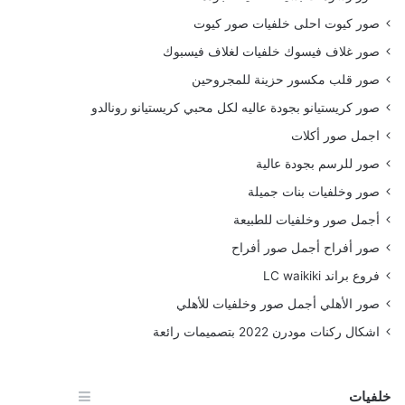
صور كيوت احلى خلفيات صور كيوت
صور غلاف فيسوك خلفيات لغلاف فيسبوك
صور قلب مكسور حزينة للمجروحين
صور كريستيانو بجودة عاليه لكل محبي كريستيانو رونالدو
اجمل صور أكلات
صور للرسم بجودة عالية
صور وخلفيات بنات جميلة
أجمل صور وخلفيات للطبيعة
صور أفراح أجمل صور أفراح
فروع براند LC waikiki
صور الأهلي أجمل صور وخلفيات للأهلي
اشكال ركنات مودرن 2022 بتصميمات رائعة
خلفيات