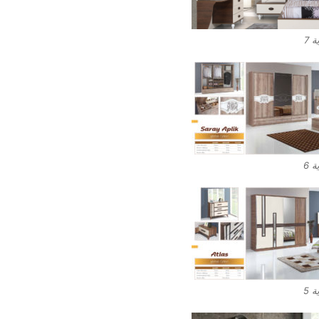
 7
 6
 5