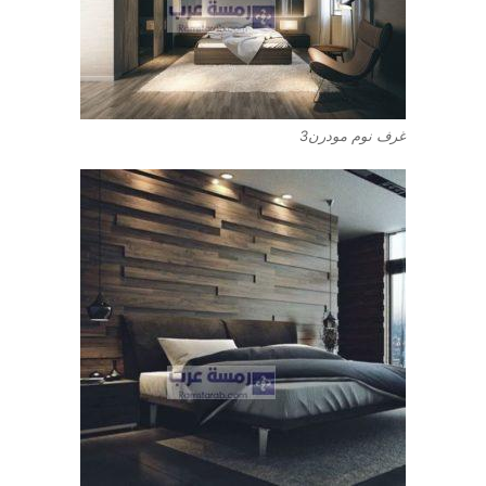
غرف نوم مودرن3