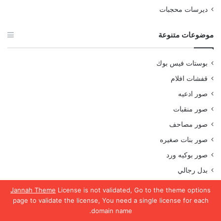
ديرسات محجبات
موضوعات متنوعة
بوستات فيس بوك
قفشات افلام
صور ادعيه
صور منقبات
صور مصاحف
صور بنات صغيره
صور بوكيه ورد
بدل رجالي
صور ورد
Jannah Theme
License is not validated, Go to the theme options
page to validate the license, You need a single license for each
صور اطفال
domain name.
تحويل فليكسات فودافون
يسبوك
تويتر
واتساب
تيلقرام