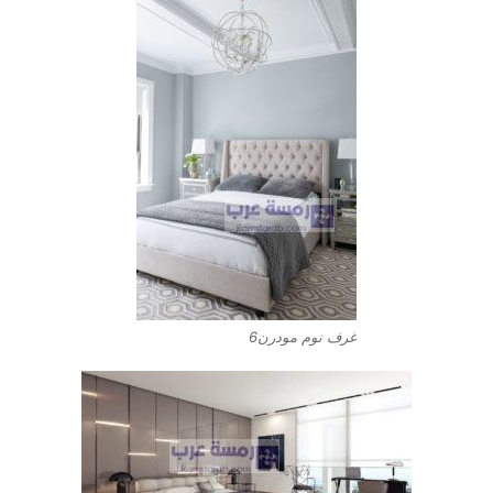
غرف نوم مودرن6