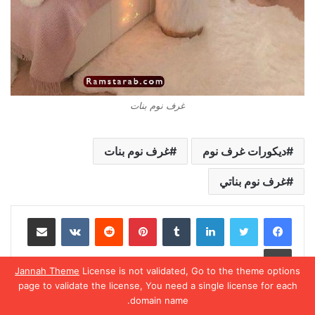
غرف نوم بنات
ديكورات غرف نوم
غرف نوم بنات
غرف نوم بناتي
لينكدإن
بينتيريست
مشاركة عبر البريد
طباعة
Jannah Theme
License is not validated, Go to the theme options
page to validate the license, You need a single license for each
domain name.
يسبوك
تويتر
واتساب
تيلقرام