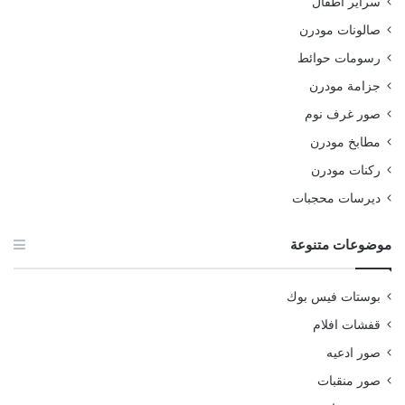
سراير اطفال
صالونات مودرن
رسومات حوائط
جزامة مودرن
صور غرف نوم
مطابخ مودرن
ركنات مودرن
ديرسات محجبات
موضوعات متنوعة
بوستات فيس بوك
قفشات افلام
صور ادعيه
صور منقبات