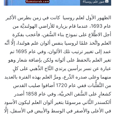
صور علم روسيا4
الظهور الأول لعلم روسيا كانت في زمن بطرس الأكبر
عام 1693، عندما قام بزيارة للأراضي الهولنديَّة من
أجل الاطِّلاع على نموذج بناء السُّفن، فأعجب بفكرة
العلم واتَّخذ علمًا لروسيا بنفس ألوان علم هولندا، إلَّا أنَّه
عمد إلى تغيير ترتيب تلك الألوان، وفي عام 1695 تم
تغير العلم بالحفظ على ألوانه ولكن بإضافة شعار وهو
عبارة عن نسر برأسين يرتدي التَّاج الذَّهبي على كلٍ
منهما وعلى صدره الدِّرع، ومرَّ العلم بهذه الفترة بالعديد
من التَّقلُّبات ففي عام 1720 أضافوا صليب القدس
كشعارٍ على السُّفن الحربيَّة، وفي عام 1858 أصدر
ألكسندر الثَّاني مرسومًا بتغير ألوان العلم ليكون الأسود
في الأعلى والأصفر في الوسط والأبيض في الأسفل، إلَّا