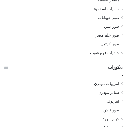
خلفيات اسلامية
صور حيوانات
صور بيبي
صور علم مصر
صور كرتون
خلفيات فوتوشوب
ديكورات
انتريهات مودرن
ستائر مودرن
انترلوك
صور نيش
جبس بورد