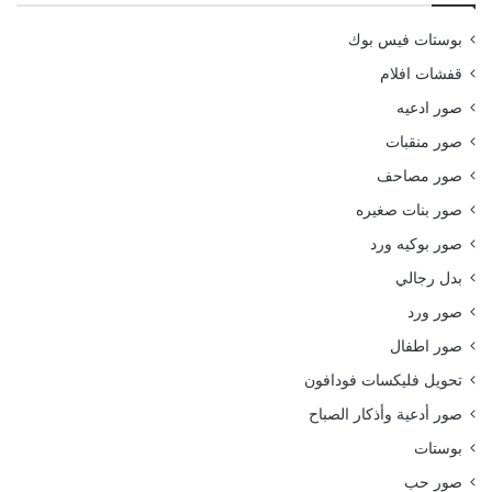
بوستات فيس بوك
قفشات افلام
صور ادعيه
صور منقبات
صور مصاحف
صور بنات صغيره
صور بوكيه ورد
بدل رجالي
صور ورد
صور اطفال
تحويل فليكسات فودافون
صور أدعية وأذكار الصباح
بوستات
صور حب