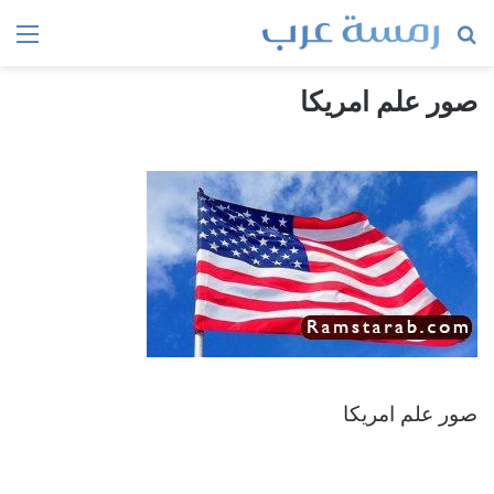
بحث
الق
عن
صور علم امريكا
صور علم امريكا