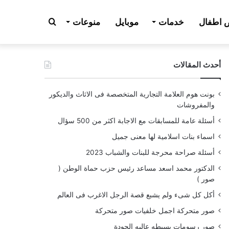
بحث
اطفال
خدمات
موبايل
منوعات
أحدث المقالات
عن
بونت هوم العلامة التجارية المتخصصة فى الاثاث والديكور
والمفروشات
أسئلة عامة للمسابقات مع الاجابة اكثر من 500 سؤال
اسماء بنات اسلامية لها معنى جميل
أسئلة صراحة محرجة للبنات والشباب 2023
الدكتور محمد اسعد مساعد رئيس حزب حماة الوطن (
صور )
أكل كل شىء ولم يشبع قصة الرجل الاغرب فى العالم
صور متحركة اجمل خلفيات صور متحركة
صور رسومات بسيطه عاليه الجودة