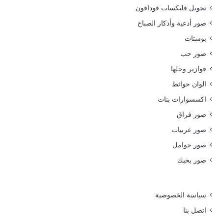
تحويل فليكسات فودافون
صور أدعية وأذكار الصباح
بوستات
صور حب
فوازير وحلها
الوان حوائط
اكسسوارات بنات
صور فراق
صور عربيات
صور حوامل
صور بحبك
سياسة الخصوصية
اتصل بنا