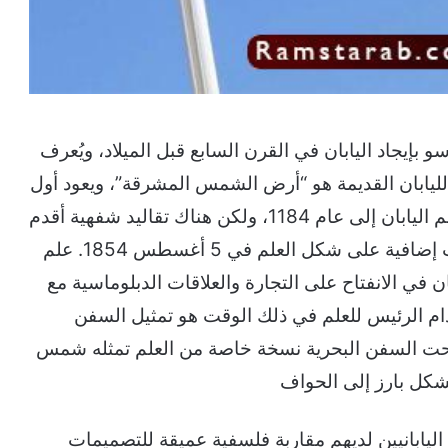
سو بإيجاد اليابان في القرن السابع قبل الميلاد، ويُعرف
لليابان القديمة هو “أرض الشمس المشرقة”، ويعود أول
دليل ملموس على استخدام رمز الشمس في علم اليابان إلى عام 1184، ولكن هناك تقاليد شفهية أقدم
منه تعود إلى قرون مضت، وقد تمّ إدخال تعديلات إضافية على شكل العلم في 5 أغسطس 1854. علم
1999 عندما بدأت اليابان في الانفتاح على التجارة والعلاقات الدبلوماسية مع
دام الرئيس للعلم في ذلك الوقت هو تمثيل السفن
مُنحت السفن البحرية نسخة خاصة من العلم تمثله شمس
بشكل بارز إلى الحواف
 مواصفات العلم في عام 1870، ولأن اليابانيين لديهم مقاربة فلسفية عميقة للتصميمات