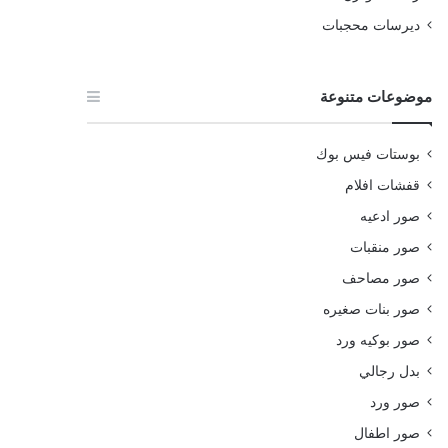
ديرسات محجبات
موضوعات متنوعة
بوستات فيس بوك
قفشات افلام
صور ادعيه
صور منقبات
صور مصاحف
صور بنات صغيره
صور بوكيه ورد
بدل رجالي
صور ورد
صور اطفال