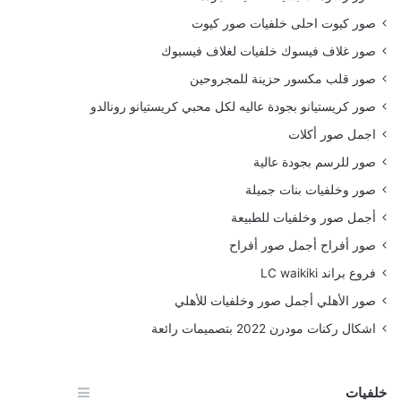
صور كيوت احلى خلفيات صور كيوت
صور غلاف فيسوك خلفيات لغلاف فيسبوك
صور قلب مكسور حزينة للمجروحين
صور كريستيانو بجودة عاليه لكل محبي كريستيانو رونالدو
اجمل صور أكلات
صور للرسم بجودة عالية
صور وخلفيات بنات جميلة
أجمل صور وخلفيات للطبيعة
صور أفراح أجمل صور أفراح
فروع براند LC waikiki
صور الأهلي أجمل صور وخلفيات للأهلي
اشكال ركنات مودرن 2022 بتصميمات رائعة
خلفيات