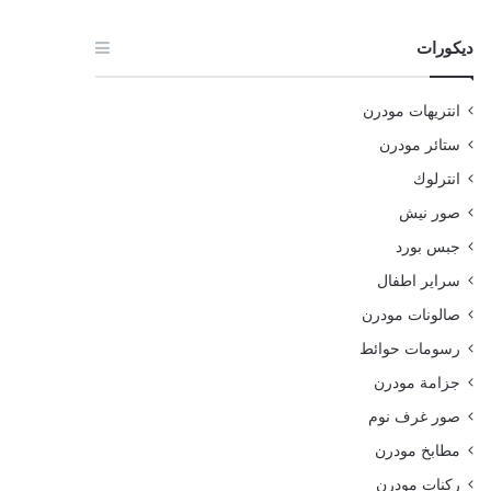
ديكورات
انتريهات مودرن
ستائر مودرن
انترلوك
صور نيش
جبس بورد
سراير اطفال
صالونات مودرن
رسومات حوائط
جزامة مودرن
صور غرف نوم
مطابخ مودرن
ركنات مودرن