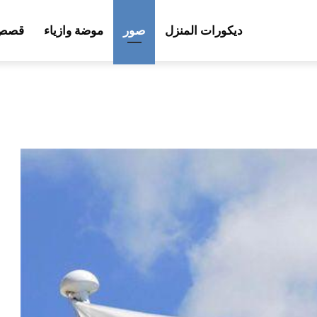
ديكورات المنزل
صور
موضة وازياء
قصص 